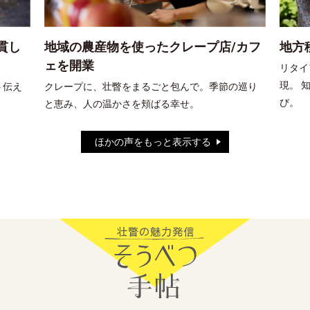
地方
貫し
地域の農産物を使ったクレープ店/カフ
ェを開業
リタイ
現。 
う伝え
クレープに、壮瞥をまるごと包んで。季節の巡り
び。
と恵み、人の温かさを頬ばる幸せ。
ほかの声をもっと表示する