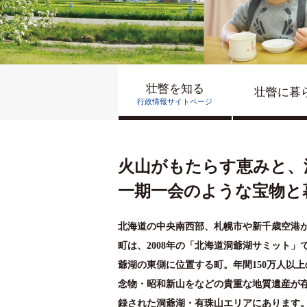
壮瞥を知る
壮瞥に暮
行政情報サイトページ
火山がもたらす恵みと、
一期一会のような宝物と
北海道の中央南西部、札幌市や新千歳空港か
町は、2008年の「北海道洞爺湖サミット
爺湖の東側に位置する町。年間150万人以
念物・昭和新山をなどの貴重な地質遺産が
録された洞爺湖・有珠山エリアにあります