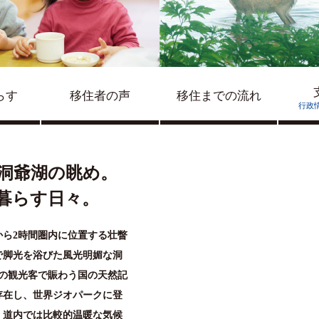
らす
移住者の声
移住までの流れ
行政
洞爺湖の眺め。
暮らす日々。
ら2時間圏内に位置する壮瞥
」で脚光を浴びた風光明媚な洞
上の観光客で賑わう国の天然記
存在し、世界ジオパークに登
。道内では比較的温暖な気候