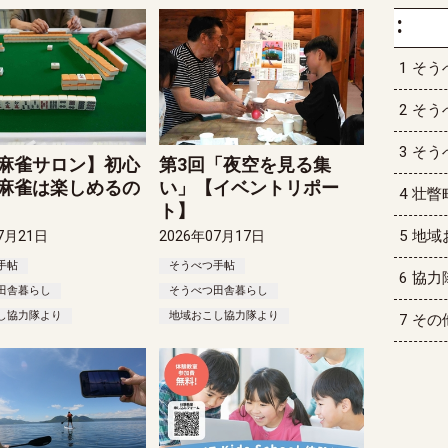
そう
そう
そう
麻雀サロン】初心
第3回「夜空を見る集
麻雀は楽しめるの
い」【イベントリポー
壮瞥
ト】
地域
7月21日
2026年07月17日
手帖
そうべつ手帖
協力
田舎暮らし
そうべつ田舎暮らし
し協力隊より
地域おこし協力隊より
その