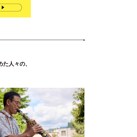
。
めた人々の、