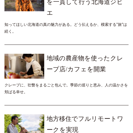
を一貫して行う北海道ジビ
エ
知ってほしい北海道の真の魅力がある。どう伝えるか、模索する"旅"は
続く。
地域の農産物を使ったクレ
ープ店/カフェを開業
クレープに、壮瞥をまるごと包んで。季節の巡りと恵み、人の温かさを
頬ばる幸せ。
地方移住でフルリモートワ
ークを実現