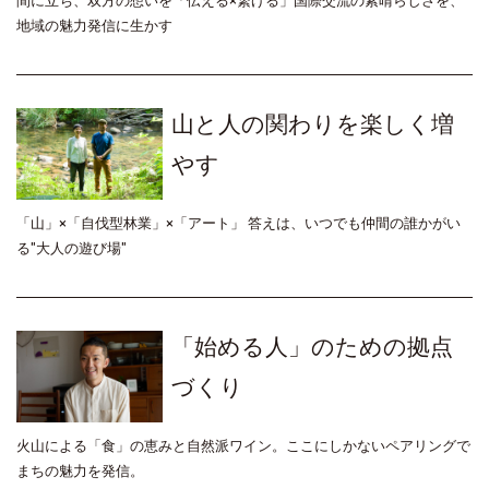
間に立ち、双方の想いを「伝える×繋げる」国際交流の素晴らしさを、
地域の魅力発信に生かす
山と人の関わりを楽しく増
やす
「山」×「自伐型林業」×「アート」 答えは、いつでも仲間の誰かがい
る"大人の遊び場"
「始める人」のための拠点
づくり
火山による「食」の恵みと自然派ワイン。ここにしかないペアリングで
まちの魅力を発信。