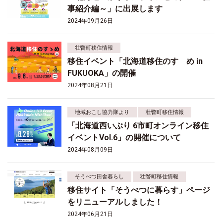
事紹介編～」に出展します
2024年09月26日
壮瞥町移住情報
移住イベント「北海道移住のすゝめ in
FUKUOKA」の開催
2024年08月21日
地域おこし協力隊より
壮瞥町移住情報
「北海道西いぶり 6市町オンライン移住
イベントVol.6」の開催について
2024年08月09日
そうべつ田舎暮らし
壮瞥町移住情報
移住サイト「そうべつに暮らす」ページ
をリニューアルしました！
2024年06月21日