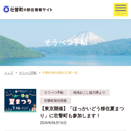
そうべつ手帖
トップ
そうべつ手帖
壮瞥町移住情報の記事一覧
そうべつ手帖
地域おこし協力隊より
壮瞥町移住情報
【東京開催】「ほっかいどう移住夏まつ
り」に壮瞥町も参加します！
2026年06月16日