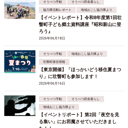
そうべつ手帖
そうべつ田舎暮らし
協力隊活動レポート
地域おこし協力隊より
【イベントレポート】令和8年度第1回壮
瞥町子ども郷土資料講座『昭和新山に登
ろう』
2026年06月18日
そうべつ手帖
地域おこし協力隊より
壮瞥町移住情報
【東京開催】「ほっかいどう移住夏まつ
り」に壮瞥町も参加します！
2026年06月16日
そうべつ手帖
そうべつ田舎暮らし
地域おこし協力隊より
【イベントリポート】第2回「夜空を見
る集い」にお邪魔させていただきまし