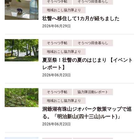
そうべつ手帖
そうべつ田舎暮らし
地域おこし協力隊より
壮瞥へ移住して1カ月が経ちました
2026年06月29日
そうべつ手帖
そうべつ田舎暮らし
地域おこし協力隊より
夏至祭！壮瞥の夏のはじまり 【イベント
レポート】
2026年06月23日
そうべつ手帖
協力隊活動レポート
地域おこし協力隊より
洞爺湖有珠山ジオパーク散策マップで巡
る。「明治新山(四十三山)ルート)」
2026年06月23日