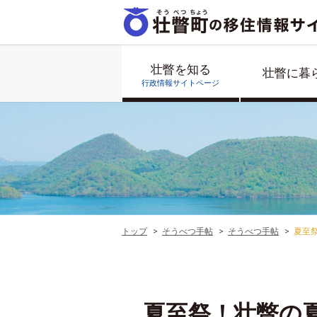
壮瞥を知る
壮瞥に暮
行政情報サイトページ
トップ
そうべつ手帖
そうべつ手帖
夏至
夏至祭！壮瞥の