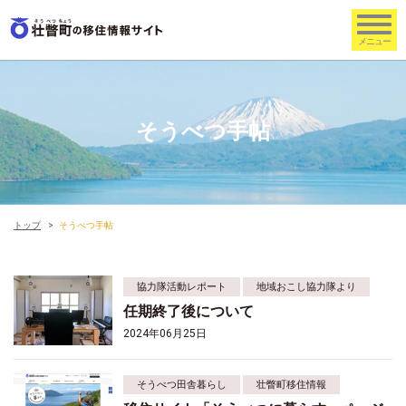
そうべつ手帖
トップ
そうべつ手帖
協力隊活動レポート
地域おこし協力隊より
任期終了後について
2024年06月25日
そうべつ田舎暮らし
壮瞥町移住情報