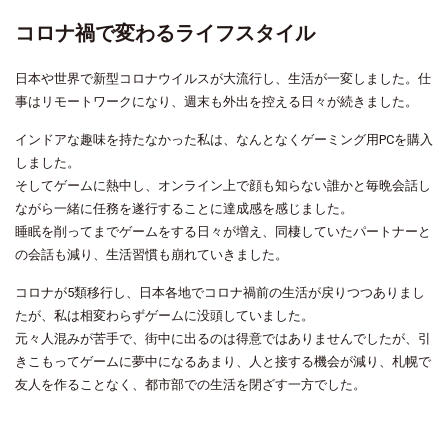
コロナ禍で変わるライフスタイル
日本や世界で新型コロナウイルスが大流行し、生活が一変しました。仕
事はリモートワークになり、週末も外出を控える日々が続きました。
インドアな趣味を持たなかった私は、なんとなくゲーミング用PCを購入
しました。
そしてゲームに熱中し、オンライン上で顔も知らない誰かと毎晩会話し
ながら一緒に任務を遂行することに達成感を感じました。
睡眠を削ってまでゲームをする日々が増え、同棲していたパートナーと
の会話も減り、生活習慣も崩れていきました。
コロナが5類移行し、日本各地でコロナ禍前の生活が戻りつつありまし
たが、私は相変わらずゲームに没頭していました。
元々人混みが苦手で、街中に出るのは得意ではありませんでしたが、引
きこもってゲームに夢中になるあまり、人と接する機会が減り、札幌で
友人を作ることなく、都市部での生活を閉ざす一方でした。