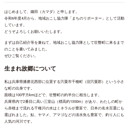
はじめまして、鎌田（カマダ）と申します。
令和6年度4月から、地域おこし協力隊「まちのリポーター」として活動
しています。
どうぞよろしくお願いいたします。
まずは自己紹介等を兼ねて、地域おこし協力隊として壮瞥町に来るまで
のことを書いてみました。
ぜひご覧ください。
生まれ故郷について
私は兵庫県播磨北西部に位置する宍粟市千種町（旧宍粟郡）という小さ
な町の出身です。
面積は100平方kmほどで、壮瞥町の約半分に相当します。
兵庫県内で2番目に高い三室山（標高約1300m）があり、わたしの町か
ら赤穂まで流れる千種川の水はミネラルが豊富で、日本の名水百選にも
選ばれました。鮎、ヤマメ、アマゴなどの淡水魚も豊富で、釣り人にも
人気の河川です。