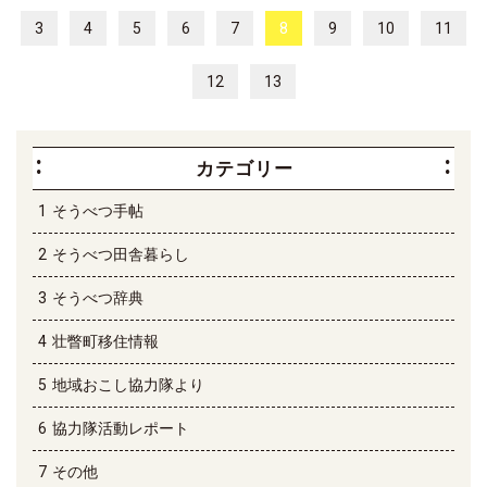
3
4
5
6
7
8
9
10
11
12
13
カテゴリー
そうべつ手帖
そうべつ田舎暮らし
そうべつ辞典
壮瞥町移住情報
地域おこし協力隊より
協力隊活動レポート
その他