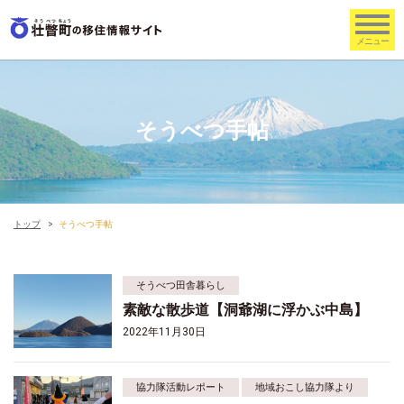
そうべつ手帖
トップ
そうべつ手帖
そうべつ田舎暮らし
素敵な散歩道【洞爺湖に浮かぶ中島】
2022年11月30日
協力隊活動レポート
地域おこし協力隊より