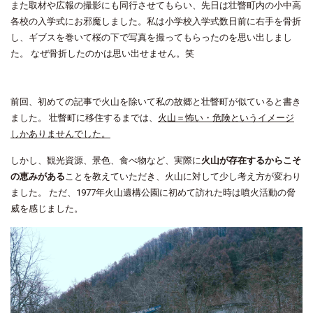
また取材や広報の撮影にも同行させてもらい、先日は壮瞥町内の小中高
各校の入学式にお邪魔しました。私は小学校入学式数日前に右手を骨折
し、ギブスを巻いて桜の下で写真を撮ってもらったのを思い出しまし
た。 なぜ骨折したのかは思い出せません。笑
前回、初めての記事で火山を除いて私の故郷と壮瞥町が似ていると書き
ました。 壮瞥町に移住するまでは、
火山＝怖い・危険というイメージ
しかありませんでした。
しかし、観光資源、景色、食べ物など、実際に
火山が存在するからこそ
の恵みがある
ことを教えていただき、火山に対して少し考え方が変わり
ました。 ただ、1977年火山遺構公園に初めて訪れた時は噴火活動の脅
威を感じました。