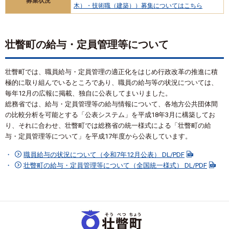
募集状況
木）・技術職（建築））募集についてはこちら
壮瞥町の給与・定員管理等について
壮瞥町では、職員給与・定員管理の適正化をはじめ行政改革の推進に積
極的に取り組んでいるところであり、職員の給与等の状況については、
毎年12月の広報に掲載、独自に公表してまいりました。
総務省では、給与・定員管理等の給与情報について、各地方公共団体間
の比較分析を可能とする「公表システム」を平成18年3月に構築してお
り、それに合わせ、壮瞥町では総務省の統一様式による「壮瞥町の給
与・定員管理等について」を平成17年度から公表しています。
職員給与の状況について（令和7年12月公表） DL/PDF
壮瞥町の給与・定員管理等について（全国統一様式） DL/PDF