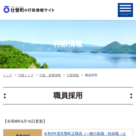
行政情報
トップ
行政トップ
行政・産業情報
行政情報
職員採用
職員採用
【令和8年6月16日更新】
令和9年度壮瞥町正職員（一般行政職・技術職（土