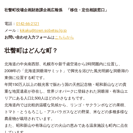
壮瞥町役場企画財政課企画広報係 「移住・定住相談窓口」
電話：
0142-66-2121
メール：
kikaku@town.sobetsu.lg.jp
お問い合わせ入力フォーム
は
こちらから
壮瞥町はどんな町？
北海道の中央南西部、札幌市や新千歳空港から2時間圏内に位置し、
2008年の「北海道洞爺湖サミット」で脚光を浴びた風光明媚な洞爺湖の
東側に位置する町です。
年間150万人以上の観光客で賑わう国の天然記念物・昭和新山などの貴
重な地質遺産が存在し、世界ジオパークに登録された洞爺湖・有珠山エ
リアにある人口2,500人ほどの小さなまちです。
北海道内では比較的温暖な気候から、リンゴ・サクランボなどの果樹、
トマト・とうもろこし・アスパラガスなどの野菜、米などの多種多様な
農産物が栽培されています。
また、昭和新山や有珠山などの火山の恵みである温泉施設も町内に点在
しています。