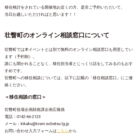
移住検討をされている開催地お近くの方、是非ご予約いただいて、
当日お越しいただければと思います！！
壮瞥町のオンライン相談窓口について
壮瞥町では本イベントとは別で無料のオンライン相談窓口も用意してい
ます（予約制）。
誰にも聞かれることなく、移住担当者とじっくり話をしてみるのもおす
すめです。
壮瞥町への移住相談については、以下に記載の「移住相談窓口」にご連
絡ください。
＜移住相談の窓口＞
壮瞥町役場企画財政課企画広報係
電話：0142-66-2123
メール：kikaku@town.sobetsu.lg.jp
お問い合わせ入力フォームは
こちら
から