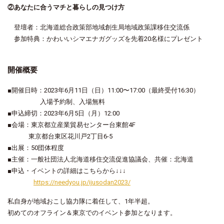
②あなたに合うマチと暮らしの見つけ方
登壇者：北海道総合政策部地域創生局地域政策課移住交流係
参加特典：かわいいシマエナガグッズを先着20名様にプレゼント
開催概要
■開催日時：2023年6月11日（日）11:00〜17:00（最終受付16:30）
入場予約制、入場無料
■申込締切：2023年6月5日（月）12:00
■会場：東京都立産業貿易センター台東館4F
東京都台東区花川戸2丁目6-5
■出展：50団体程度
■主催：一般社団法人北海道移住交流促進協議会、共催：北海道
■申込・イベントの詳細はこちらから↓↓↓
https://needyou.jp/ijusodan2023/
私自身が地域おこし協力隊に着任して、1年半超。
初めてのオフライン＆東京でのイベント参加となります。