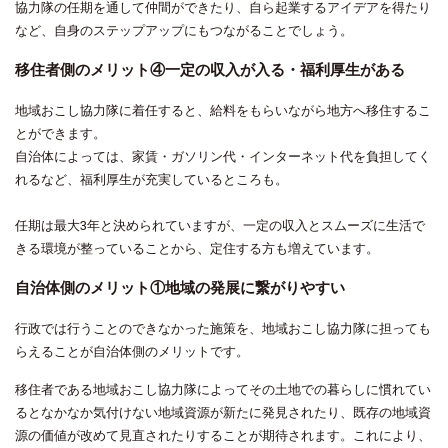
協力隊の任期を通して仲間ができたり、自ら起業するアイデアを得たり
など、自身のステップアップにもつながることでしょう。
移住者側のメリット④一定の収入が入る・福利厚生がある
地域おこし協力隊に着任すると、給料をもらいながら地方へ移住するこ
とができます。
自治体によっては、家賃・ガソリン代・インターネット代を負担してく
れるなど、福利厚生が充実しているところも。
任期は最大3年と決められていますが、一定の収入とスムーズに生活で
きる環境が整っていることから、定住する方も増えています。
自治体側のメリット①地域の発展に繋がりやすい
行政では行うことのできなかった施策を、地域おこし協力隊に担っても
らえることが自治体側のメリットです。
移住者である地域おこし協力隊によってその土地での暮らしに慣れてい
るとなかなか気付けない地域資源が新たに発見されたり、既存の地域資
源の価値が改めて見直されたりすることが期待されます。これにより、