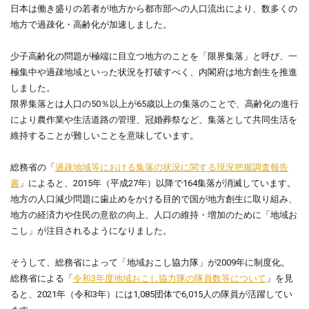
日本は働き盛りの若者が地方から都市部への人口流出により、数多くの
地方で過疎化・高齢化が加速しました。
少子高齢化の問題が極端に目立つ地方のことを「限界集落」と呼び、一
極集中や過疎地域といった状況を打破すべく、内閣府は地方創生を推進
しました。
限界集落とは人口の50％以上が65歳以上の集落のことで、高齢化の進行
により農作業や生活道路の管理、冠婚葬祭など、集落として共同生活を
維持することが難しいことを意味しています。
総務省の「
過疎地域等における集落の状況に関する現況把握調査報告
書
」によると、2015年（平成27年）以降で164集落が消滅しています。
地方の人口減少問題に歯止めをかける目的で国が地方創生に取り組み、
地方の経済力や住民の意欲の向上、人口の維持・増加のために「地域お
こし」が注目されるようになりました。
そうして、総務省によって「地域おこし協力隊」が2009年に制度化。
総務省による「
令和3年度地域おこし協力隊の隊員数等について
」を見
ると、2021年（令和3年）には1,085団体で6,015人の隊員が活躍してい