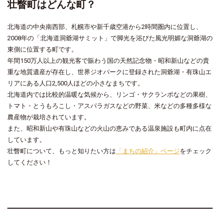
壮瞥町はどんな町？
北海道の中央南西部、札幌市や新千歳空港から2時間圏内に位置し、
2008年の「北海道洞爺湖サミット」で脚光を浴びた風光明媚な洞爺湖の
東側に位置する町です。
年間150万人以上の観光客で賑わう国の天然記念物・昭和新山などの貴
重な地質遺産が存在し、世界ジオパークに登録された洞爺湖・有珠山エ
リアにある人口2,500人ほどの小さなまちです。
北海道内では比較的温暖な気候から、リンゴ・サクランボなどの果樹、
トマト・とうもろこし・アスパラガスなどの野菜、米などの多種多様な
農産物が栽培されています。
また、昭和新山や有珠山などの火山の恵みである温泉施設も町内に点在
しています。
壮瞥町について、もっと知りたい方は
「まちの紹介」ページ
をチェック
してください！