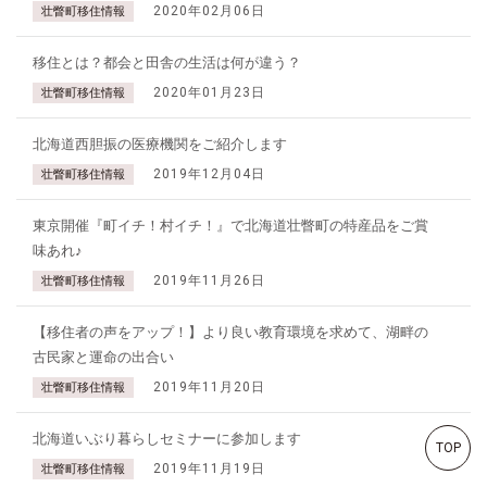
2020年02月06日
壮瞥町移住情報
移住とは？都会と田舎の生活は何が違う？
2020年01月23日
壮瞥町移住情報
北海道西胆振の医療機関をご紹介します
2019年12月04日
壮瞥町移住情報
東京開催『町イチ！村イチ！』で北海道壮瞥町の特産品をご賞
味あれ♪
2019年11月26日
壮瞥町移住情報
【移住者の声をアップ！】より良い教育環境を求めて、湖畔の
古民家と運命の出合い
2019年11月20日
壮瞥町移住情報
北海道いぶり暮らしセミナーに参加します
TOP
2019年11月19日
壮瞥町移住情報