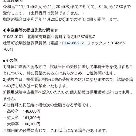
3)受付期間
令和元年11月1日(金)から11月20日(水)までの期間で、8:45から17:30まで
受付します。（土日祝日は受付できません。）
郵送の場合は令和元年11月20日(水)までの消印に限り受付します。
4)申込書等の提出先及び問合せ
〒052-0101 北海道有珠郡壮瞥町字滝之町287番地7
壮瞥町役場総務課職員係（電話：
0142-66-2121
ファックス：0142-66-
7001）
■その他
1)身体に障害のある方で、試験当日の受験に際して車椅子等を使用するこ
とについて、特に要望のある方はあらかじめ、ご連絡願います。
2)試験当日、携帯電話機等は他の受験者の妨げになりますので、試験会場
への持ち込みは一切禁止いたします。
3)採用試験申込書等へ記入いただいた個人情報は採用選考以外には使用し
ません。
4)壮瞥町の初任給は概ね次の金額となる予定です。
・高校卒 148,600円
・短大卒 161,300円
・大学卒 180,700円
※採用前の経歴に応じて、これ以上になる場合があります。