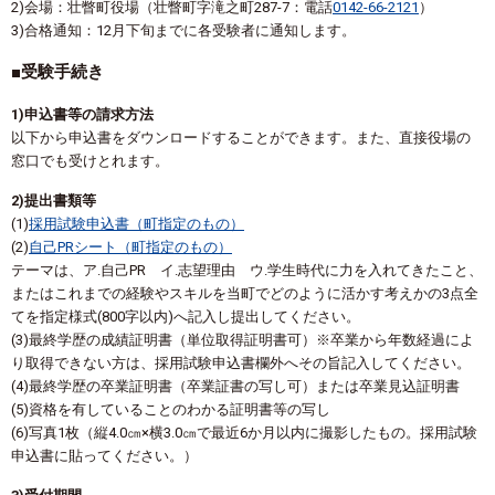
2)会場：壮瞥町役場（壮瞥町字滝之町287-7：電話
0142-66-2121
）
3)合格通知：12月下旬までに各受験者に通知します。
■受験手続き
1)申込書等の請求方法
以下から申込書をダウンロードすることができます。また、直接役場の
窓口でも受けとれます。
2)提出書類等
(1)
採用試験申込書（町指定のもの）
(2)
自己PRシート（町指定のもの）
テーマは、ア.自己PR イ.志望理由 ウ.学生時代に力を入れてきたこと、
またはこれまでの経験やスキルを当町でどのように活かす考えかの3点全
てを指定様式(800字以内)へ記入し提出してください。
(3)最終学歴の成績証明書（単位取得証明書可）※卒業から年数経過によ
り取得できない方は、採用試験申込書欄外へその旨記入してください。
(4)最終学歴の卒業証明書（卒業証書の写し可）または卒業見込証明書
(5)資格を有していることのわかる証明書等の写し
(6)写真1枚（縦4.0㎝×横3.0㎝で最近6か月以内に撮影したもの。採用試験
申込書に貼ってください。）