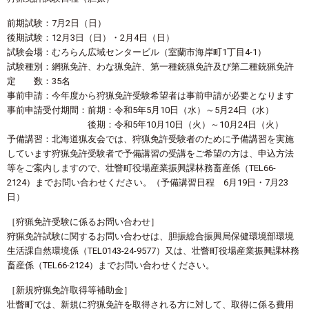
前期試験：7月2日（日）
後期試験：12月3日（日）・2月4日（日）
試験会場：むろらん広域センタービル（室蘭市海岸町1丁目4-1）
試験種別：網猟免許、わな猟免許、第一種銃猟免許及び第二種銃猟免許
定 数：35名
事前申請：今年度から狩猟免許受験希望者は事前申請が必要となります
事前申請受付期間：前期：令和5年5月10日（水）～5月24日（水）
後期：令和5年10月10日（火）～10月24日（火）
予備講習：北海道猟友会では、狩猟免許受験者のために予備講習を実施
しています狩猟免許受験者で予備講習の受講をご希望の方は、申込方法
等をご案内しますので、壮瞥町役場産業振興課林務畜産係（TEL66-
2124）までお問い合わせください。（予備講習日程 6月19日・7月23
日）
［狩猟免許受験に係るお問い合わせ］
狩猟免許試験に関するお問い合わせは、胆振総合振興局保健環境部環境
生活課自然環境係（TEL0143-24-9577）又は、壮瞥町役場産業振興課林務
畜産係（TEL66-2124）までお問い合わせください。
［新規狩猟免許取得等補助金］
壮瞥町では、新規に狩猟免許を取得される方に対して、取得に係る費用