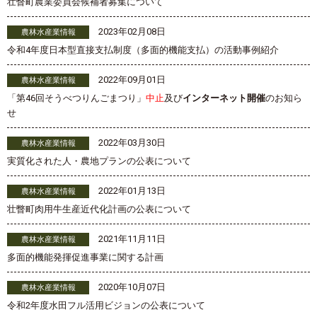
壮瞥町農業委員会候補者募集について
2023年02月08日
農林水産業情報
令和4年度日本型直接支払制度（多面的機能支払）の活動事例紹介
2022年09月01日
農林水産業情報
「第46回そうべつりんごまつり」
中止
及び
インターネット開催
のお知ら
せ
2022年03月30日
農林水産業情報
実質化された人・農地プランの公表について
2022年01月13日
農林水産業情報
壮瞥町肉用牛生産近代化計画の公表について
2021年11月11日
農林水産業情報
多面的機能発揮促進事業に関する計画
2020年10月07日
農林水産業情報
令和2年度水田フル活用ビジョンの公表について