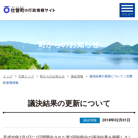
町からのお知らせ
トップ
行政トップ
町からのお知らせ
議会情報
議決結果の更新について｜壮瞥
町新着情報
議決結果の更新について
2018年02月01日
議会情報
平成30年2月1日に1日間開会された第1回臨時会の議決結果を掲載しまし