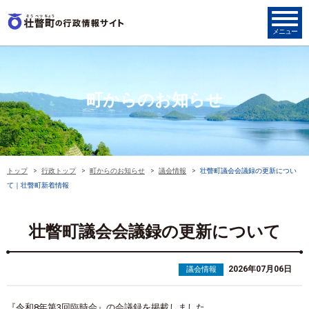
町からのお知らせ
トップ
行政トップ
町からのお知らせ
議会情報
壮瞥町議会会議録の更新につい
て｜壮瞥町新着情報
壮瞥町議会会議録の更新について
2026年07月06日
議会情報
『令和8年第3
回臨時会』
の会議録を掲載しました。