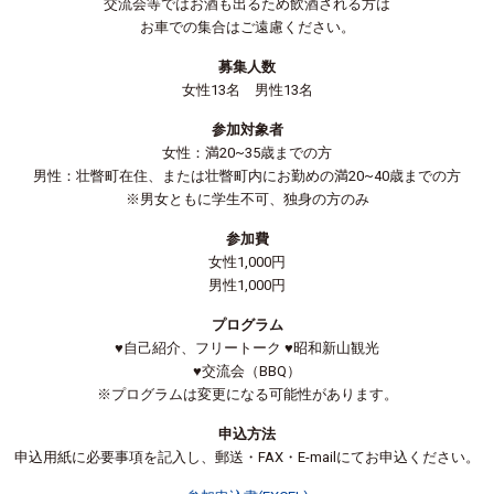
交流会等ではお酒も出るため飲酒される方は
お車での集合はご遠慮ください。
募集人数
女性13名 男性13名
参加対象者
女性：満20~35歳までの方
男性：壮瞥町在住、または壮瞥町内にお勤めの満20~40歳までの方
※男女ともに学生不可、独身の方のみ
参加費
女性1,000円
男性1,000円
プログラム
♥
自己紹介、フリートーク
♥昭和新山観光
♥
交流会（BBQ）
※プログラムは変更になる可能性があります。
申込方法
申込用紙に必要事項を記入し、郵送・FAX・E-mailにてお申込ください。