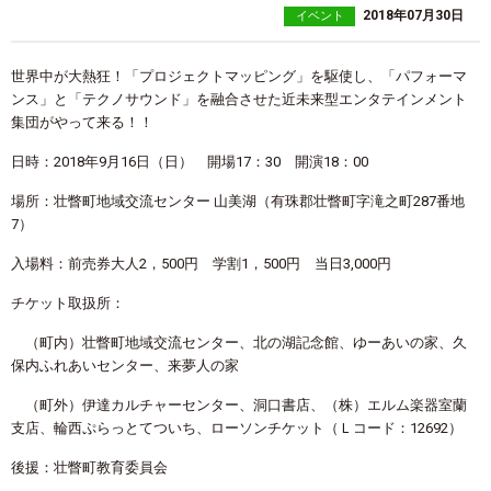
2018年07月30日
イベント
世界中が大熱狂！「プロジェクトマッピング」を駆使し、「パフォーマ
ンス」と「テクノサウンド」を融合させた近未来型エンタテインメント
集団がやって来る！！
日時：2018年9月16日（日） 開場17：30 開演18：00
場所：壮瞥町地域交流センター 山美湖（有珠郡壮瞥町字滝之町287番地
7）
入場料：前売券大人2，500円 学割1，500円 当日3,000円
チケット取扱所：
（町内）壮瞥町地域交流センター、北の湖記念館、ゆーあいの家、久
保内ふれあいセンター、来夢人の家
（町外）伊達カルチャーセンター、洞口書店、（株）エルム楽器室蘭
支店、輪西ぷらっとてついち、ローソンチケット（Ｌコード：12692）
後援：壮瞥町教育委員会