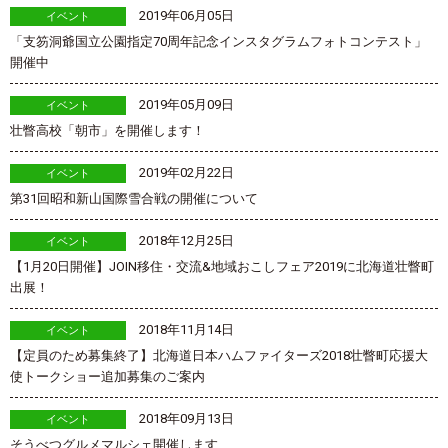
2019年06月05日
イベント
「支笏洞爺国立公園指定70周年記念インスタグラムフォトコンテスト」
開催中
2019年05月09日
イベント
壮瞥高校「朝市」を開催します！
2019年02月22日
イベント
第31回昭和新山国際雪合戦の開催について
2018年12月25日
イベント
【1月20日開催】JOIN移住・交流&地域おこしフェア2019に北海道壮瞥町
出展！
2018年11月14日
イベント
【定員のため募集終了】北海道日本ハムファイターズ2018壮瞥町応援大
使トークショー追加募集のご案内
2018年09月13日
イベント
そうべつグルメマルシェ開催します