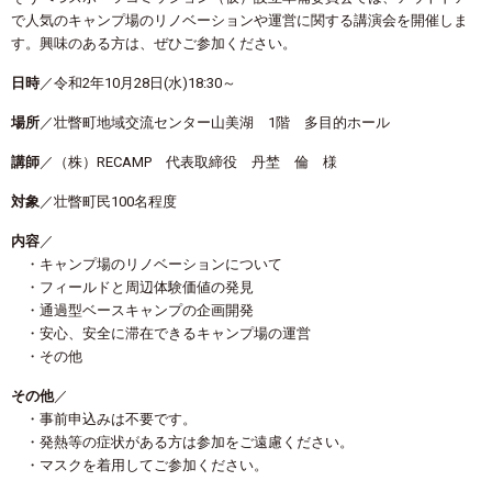
で人気のキャンプ場のリノベーションや運営に関する講演会を開催しま
す。興味のある方は、ぜひご参加ください。
日時
／令和2年10月28日(水)18:30～
場所
／壮瞥町地域交流センター山美湖 1階 多目的ホール
講師
／（株）RECAMP 代表取締役 丹埜 倫 様
対象
／壮瞥町民100名程度
内容
／
・キャンプ場のリノベーションについて
・フィールドと周辺体験価値の発見
・通過型ベースキャンプの企画開発
・安心、安全に滞在できるキャンプ場の運営
・その他
その他
／
・事前申込みは不要です。
・発熱等の症状がある方は参加をご遠慮ください。
・マスクを着用してご参加ください。