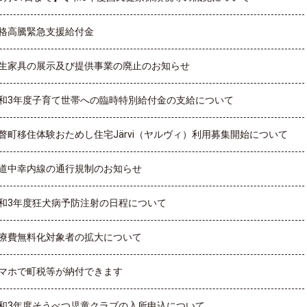
格高騰緊急支援給付金
生家具の展示及び提供事業の廃止のお知らせ
和3年度子育て世帯への臨時特別給付金の支給について
瞥町移住体験おためし住宅Järvi（ヤルヴィ）利用募集開始について
道中幸内線の通行規制のお知らせ
和3年度狂犬病予防注射の日程について
療費無料化対象者の拡大について
マホで町税等が納付できます
和3年度そうべつ児童クラブの入所申込について