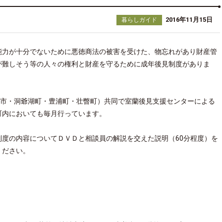
2016年11月15日
暮らしガイド
能力が十分でないために悪徳商法の被害を受けた、物忘れがあり財産管
が難しそう等の人々の権利と財産を守るために成年後見制度がありま
別市・洞爺湖町・豊浦町・壮瞥町）共同で室蘭後見支援センターによる
町内においても毎月行っています。
度の内容についてＤＶＤと相談員の解説を交えた説明（60分程度）を
ください。