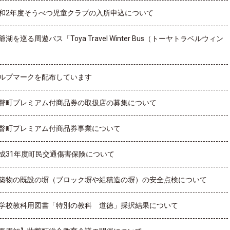
和2年度そうべつ児童クラブの入所申込について
爺湖を巡る周遊バス「Toya Travel Winter Bus（トーヤトラベルウィン
ルプマークを配布しています
瞥町プレミアム付商品券の取扱店の募集について
瞥町プレミアム付商品券事業について
成31年度町民交通傷害保険について
築物の既設の塀（ブロック塀や組積造の塀）の安全点検について
学校教科用図書「特別の教科 道徳」採択結果について