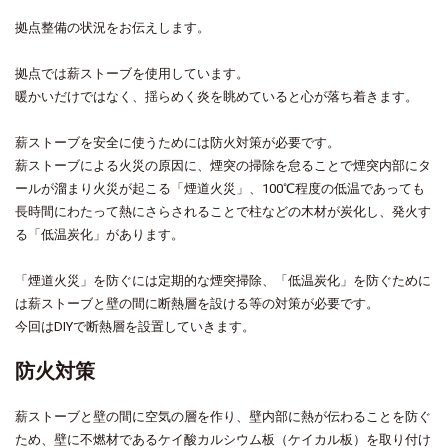
拠点整備の状況をお伝えします。
拠点では薪ストーブを使用しています。
暖かいだけではなく、揺らめく炎を眺めていると心が落ち着きます。
薪ストーブを安全に使うためには防火対策が必要です。
薪ストーブによる火災の原因に、煙突の掃除を怠ることで煙突内部にタ
ールが溜まり火災が起こる「煙道火災」、100℃程度の低温であっても
長時間にわたって熱にさらされることで柱などの木材が炭化し、発火す
る「低温炭化」があります。
「煙道火災」を防ぐには定期的な煙突掃除、「低温炭化」を防ぐために
は薪ストーブと壁の間に断熱層を設ける等の対策が必要です。
今回はDIYで断熱層を設置していきます。
防火対策
薪ストーブと壁の間に空気の層を作り、壁内部に熱が伝わることを防ぐ
ため、壁に不燃材であるケイ酸カルシウム板（ケイカル板）を取り付け