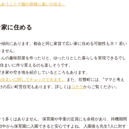
れあうことで脳の容積に違いが出る」
な家に住める
傾向にあります。都会と同じ家賃で広い家に住める可能性も大！ 若い
りません。
さんの趣味部屋を作ったりと、ゆったりとした暮らしを実現できるでし
想の住まいに作り変えるのも楽しそうです。
空き家や空き地を紹介しているところもあります。
お住まいに関してチェックできます。
また、壮瞥町には、"ママと考え
けの広い町営住宅もあります。詳しくは
コチラ
からご覧ください。
う多くはありません。 保育園や学童の定員にも余裕があり、待機期間
動中から保育園に入園できると安心ですよね。 入園後も先生1人に対す