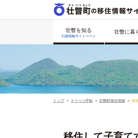
壮瞥を知る
壮瞥に暮
行政情報サイトページ
トップ
そうべつ手帖
壮瞥町移住情報
移
移住して子育て