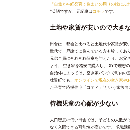
「自然と神経発育：住まいの周りの緑にふ
*英語ですが、元記事は
コチラ
です。
土地や家賃が安いので大き
田舎は、都会と比べると土地代や家賃が安い
世代で一戸建てに住んでいる方も珍しくあ
兄弟全員にそれぞれ個室を与えたり、お父
ょう。 空き家を格安で購入し、DIYで理
自治体によっては、空き家バンクで町内の
壮瞥町でも、
オンラインで現在の空き家や
た子育て応援住宅「コティ」"という家族向
待機児童の心配が少ない
人口密度の低い田舎では、子どもの人数がそ
なく入園できる可能性が高いです。 求職活