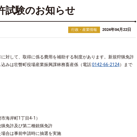
許試験のお知らせ
2024年04月22日
行政・産業情報
方に対して、取得に係る費用を補助する制度があります。新規狩猟免許
込みは壮瞥町役場産業振興課林務畜産係（電話:
0142-66-2124
）
まで
蘭市海岸町
1
丁目
4-1
）
銃猟免許及び第二種銃猟免許
た場合は事前申請時に抽選を実施