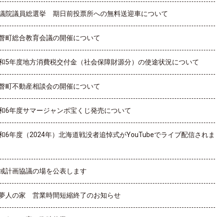
議院議員総選挙 期日前投票所への無料送迎車について
瞥町総合教育会議の開催について
和5年度地方消費税交付金（社会保障財源分）の使途状況について
瞥町不動産相談会の開催について
和6年度サマージャンボ宝くじ発売について
和6年度（2024年）北海道戦没者追悼式がYouTubeでライブ配信されま
域計画協議の場を公表します
夢人の家 営業時間短縮終了のお知らせ