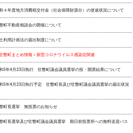
和４年度地方消費税交付金（社会保障財源分）の使途状況について
瞥町不動産相談会の開催について
土利用計画法の届出制度について
壮瞥町まとめ情報＞新型コロナウイルス感染症関連
和5年4月23日執行 壮瞥町議会議員選挙の投・開票結果について
和5年4月23日執行予定 壮瞥町長及び壮瞥町議会議員選挙の届出状況
瞥町長選挙 無投票のお知らせ
瞥町長選挙及び壮瞥町議会議員選挙 期日前投票所への無料送迎バス