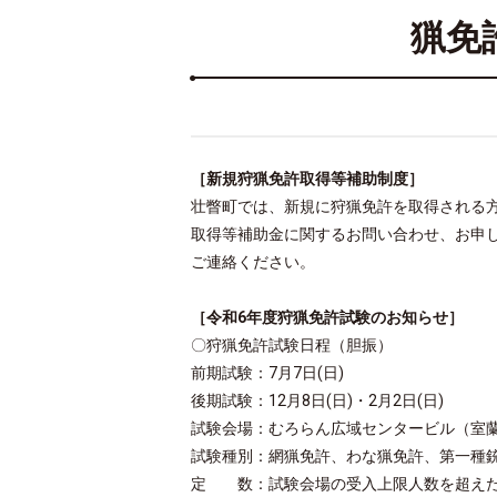
猟免
［新規狩猟免許取得等補助制度］
壮瞥町では、新規に狩猟免許を取得される
取得等補助金に関するお問い合わせ、お申し
ご連絡ください。
［令和6年度狩猟免許試験のお知らせ］
〇狩猟免許試験日程（胆振）
前期試験：7月7日(日)
後期試験
：
12月8日(日)・2月2日(日)
試験会場：むろらん広域センタービル（室
試験種別：網猟免許、わな猟免許、第一種
定 数：
試験会場の受入上限人数を超え