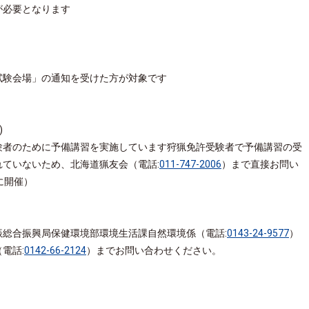
が必要となります
試験会場」の通知を受けた方が対象です
)～6月14日(金)
)
験者のために予備講習を実施しています狩猟免許受験者で予備講習の受
ていないため、北海道猟友会（電話:
011-747-2006
）まで直接お問い
に開催）
振総合振興局保健環境部環境生活課自然環境係（
電話:
0143-24-9577
）
（
電話:
0142-66-2124
）までお問い合わせください。