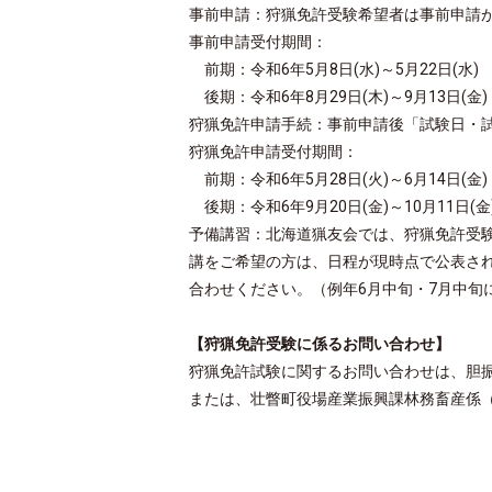
事前申請：狩猟免許受験希望者は事前申請
事前申請受付期間：
前期：令和6年5月8日(水)～5月22日(水)
後期：
令和6年8月29日(木)～9月13日(金)
狩猟免許申請手続：事前申請後「試験日・
狩猟免許申請受付期間：
前期：令和6年5月28日(火
後期：令和6年9月20日(金)～10月11日(金
予備講習：北海道猟友会では、狩猟免許受
講をご希望の方は、日程が現時点で公表され
合わせください。（例年
6
月中旬・
7
月中旬
【狩猟免許受験に係るお問い合わせ】
狩猟免許試験に関するお問い合わせは、胆
または、壮瞥町役場産業振興課林務畜産係