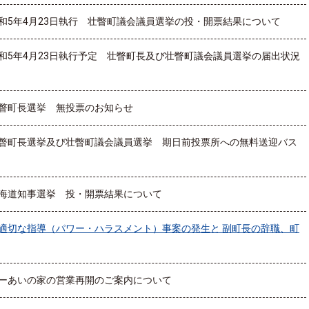
和5年4月23日執行 壮瞥町議会議員選挙の投・開票結果について
和5年4月23日執行予定 壮瞥町長及び壮瞥町議会議員選挙の届出状況
瞥町長選挙 無投票のお知らせ
瞥町長選挙及び壮瞥町議会議員選挙 期日前投票所への無料送迎バス
海道知事選挙 投・開票結果について
適切な指導（パワー・ハラスメント）事案の発生と 副町長の辞職、町
ーあいの家の営業再開のご案内について