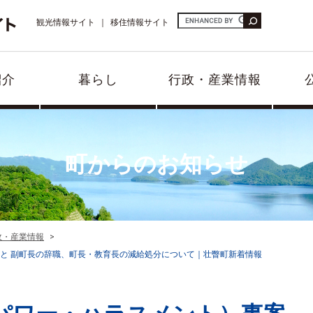
観光情報サイト
移住情報サイト
紹介
暮らし
行政・産業情報
町からのお知らせ
政・産業情報
と 副町長の辞職、町長・教育長の減給処分について｜壮瞥町新着情報