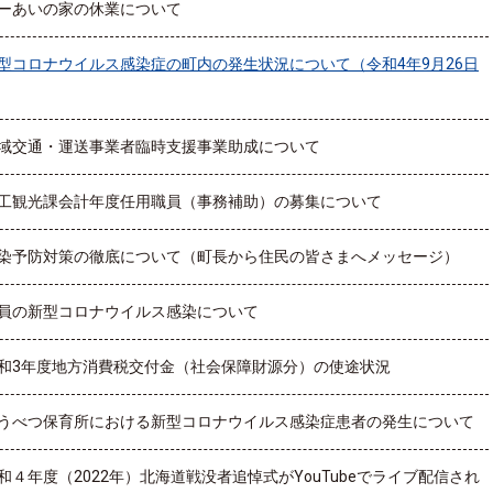
ーあいの家の休業について
型コロナウイルス感染症の町内の発生状況について（令和4年9月26日
域交通・運送事業者臨時支援事業助成について
工観光課会計年度任用職員（事務補助）の募集について
染予防対策の徹底について（町長から住民の皆さまへメッセージ）
員の新型コロナウイルス感染について
和3年度地方消費税交付金（社会保障財源分）の使途状況
うべつ保育所における新型コロナウイルス感染症患者の発生について
和４年度（2022年）北海道戦没者追悼式がYouTubeでライブ配信され