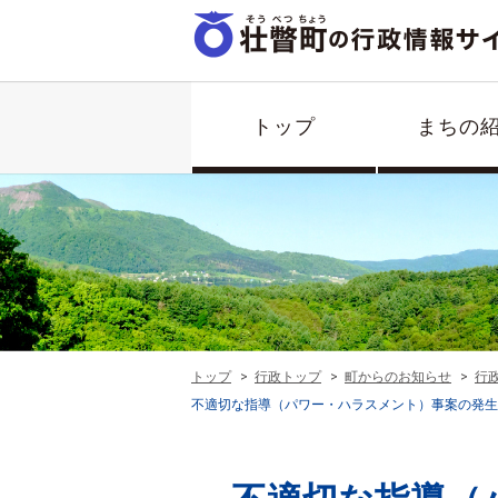
トップ
まちの
トップ
行政トップ
町からのお知らせ
行
不適切な指導（パワー・ハラスメント）事案の発生