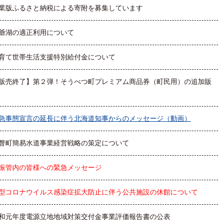
業版ふるさと納税による寄附を募集しています
爺湖の適正利用について
育て世帯生活支援特別給付金について
販売終了】第２弾！そうべつ町プレミアム商品券（町民用）の追加販
急事態宣言の延長に伴う北海道知事からのメッセージ（動画）
瞥町簡易水道事業経営戦略の策定について
振管内の皆様への緊急メッセージ
型コロナウイルス感染症拡大防止に伴う公共施設の休館について
和元年度電源立地地域対策交付金事業評価報告書の公表