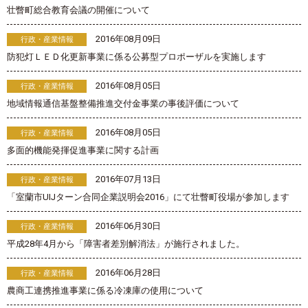
壮瞥町総合教育会議の開催について
2016年08月09日
行政・産業情報
防犯灯ＬＥＤ化更新事業に係る公募型プロポーザルを実施します
2016年08月05日
行政・産業情報
地域情報通信基盤整備推進交付金事業の事後評価について
2016年08月05日
行政・産業情報
多面的機能発揮促進事業に関する計画
2016年07月13日
行政・産業情報
「室蘭市UIJターン合同企業説明会2016」にて壮瞥町役場が参加します
2016年06月30日
行政・産業情報
平成28年4月から「障害者差別解消法」が施行されました。
2016年06月28日
行政・産業情報
農商工連携推進事業に係る冷凍庫の使用について