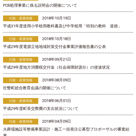
PCB処理事業に係る説明会の開催について
2018年10月19日
行政・産業情報
平成31年度使用小学校用教科書及び中学校用「特別の教科 道徳」
2018年10月18日
行政・産業情報
平成29年度電源立地地域対策交付金事業評価報告書の公表
2018年09月21日
行政・産業情報
平成29年度地方消費税交付金（社会保障財源分）の使途状況
2018年08月09日
行政・産業情報
壮瞥町総合教育会議の開催について
2018年06月01日
行政・産業情報
平成29年度町長交際費の支出状況について
2018年04月09日
行政・産業情報
火葬場施設等整備事業設計・施工一括発注公募型プロポーザルの審査結
果