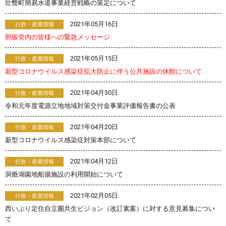
壮瞥町簡易水道事業経営戦略の策定について
2021年05月16日
行政・産業情報
胆振管内の皆様への緊急メッセージ
2021年05月15日
行政・産業情報
新型コロナウイルス感染症拡大防止に伴う公共施設の休館について
2021年04月30日
行政・産業情報
令和元年度電源立地地域対策交付金事業評価報告書の公表
2021年04月20日
行政・産業情報
新型コロナウイルス感染症対策本部について
2021年04月12日
行政・産業情報
洞爺湖園地船揚施設の利用開始について
2021年02月05日
行政・産業情報
西いぶり定住自立圏共生ビジョン（改訂素案）に対する意見募集につい
て