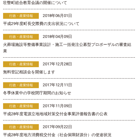
壮瞥町総合教育会議の開催について
2018年06月01日
行政・産業情報
平成29年度町長交際費の支出状況について
2018年04月09日
行政・産業情報
火葬場施設等整備事業設計・施工一括発注公募型プロポーザルの審査結
果
2017年12月28日
行政・産業情報
無料登記相談会を開催します
2017年12月11日
行政・産業情報
冬季休業中の学校閉庁期間のお知らせ
2017年11月09日
行政・産業情報
平成28年度電源立地地域対策交付金事業評価報告書の公表
2017年09月22日
行政・産業情報
平成28年度地方消費税交付金（社会保障財源分）の使途状況