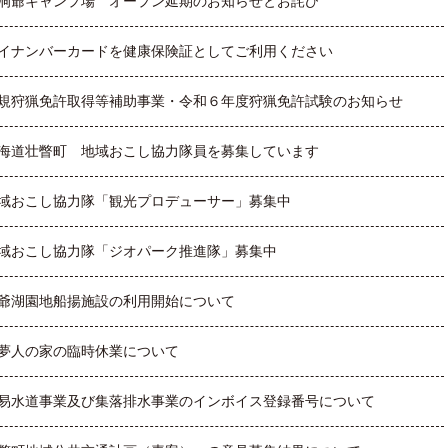
洞爺キャンプ場 オープン延期のお知らせとお詫び
イナンバーカードを健康保険証としてご利用ください
規狩猟免許取得等補助事業・令和６年度狩猟免許試験のお知らせ
海道壮瞥町 地域おこし協力隊員を募集しています
域おこし協力隊「観光プロデューサー」募集中
域おこし協力隊「ジオパーク推進隊」募集中
爺湖園地船揚施設の利用開始について
夢人の家の臨時休業について
易水道事業及び集落排水事業のインボイス登録番号について