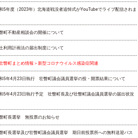
和5年度（2023年）北海道戦没者追悼式がYouTubeでライブ配信されま
瞥町不動産相談会の開催について
土利用計画法の届出制度について
壮瞥町まとめ情報＞新型コロナウイルス感染症関連
和5年4月23日執行 壮瞥町議会議員選挙の投・開票結果について
和5年4月23日執行予定 壮瞥町長及び壮瞥町議会議員選挙の届出状況
瞥町長選挙 無投票のお知らせ
瞥町長選挙及び壮瞥町議会議員選挙 期日前投票所への無料送迎バス