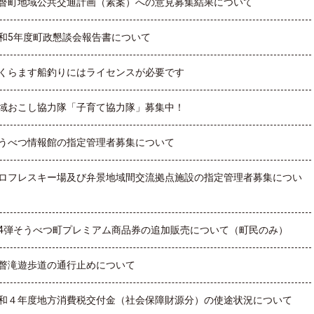
瞥町地域公共交通計画（素案）への意見募集結果について
和5年度町政懇談会報告書について
くらます船釣りにはライセンスが必要です
域おこし協力隊「子育て協力隊」募集中！
うべつ情報館の指定管理者募集について
ロフレスキー場及び弁景地域間交流拠点施設の指定管理者募集につい
4弾そうべつ町プレミアム商品券の追加販売について（町民のみ）
瞥滝遊歩道の通行止めについて
和４年度地方消費税交付金（社会保障財源分）の使途状況について