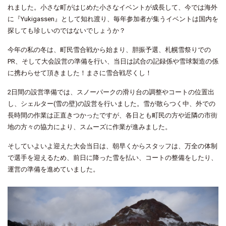
れました。小さな町がはじめた小さなイベントが成長して、今では海外
に『Yukigassen』として知れ渡り、毎年参加者が集うイベントは国内を
探しても珍しいのではないでしょうか？
今年の私の冬は、町民雪合戦から始まり、胆振予選、札幌雪祭りでの
PR、そして大会設営の準備を行い、当日は試合の記録係や雪球製造の係
に携わらせて頂きました！まさに雪合戦尽くし！
2日間の設営準備では、スノーパークの滑り台の調整やコートの位置出
し、シェルター(雪の壁)の設営を行いました。雪が散らつく中、外での
長時間の作業は正直きつかったですが、各日とも町民の方や近隣の市街
地の方々の協力により、スムーズに作業が進みました。
そしていよいよ迎えた大会当日は、朝早くからスタッフは、万全の体制
で選手を迎えるため、前日に降った雪を払い、コートの整備をしたり、
運営の準備を進めていました。