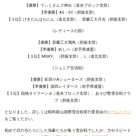
【優勝】でぃくさんズ神出（道央ブロック支部）
【準優勝】AS・SC（胆振支部）
【３位】げきだんはちにん（道北支部）、室蘭工大月光（胆振支部）
《レディースの部》
【優勝】室蘭工大飛鳥（胆振支部）
【準優勝】めしべ（岩手県連盟）
【３位】MISKY。（胆振支部）、L（道北支部）
《ジュニア交流戦》
【優勝】虻田小Aシューターズ（胆振支部 ）
【準優勝】湯田レイダース（岩手県連盟）
【３位】稲穂タイフーンJr（道央ブロック支部）、あそび塾雪合戦クラ
ブ（胆振支部）
となりました。詳しくは昭和新山国際雪合戦実行委員会の
ホームページ
をご覧ください。
初めて目の当たりにした強豪たちが集う雪合戦でしたが、力やスピード