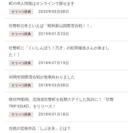
町の求人情報はオンラインで探せます
2020年05月08日
そうべつ辞典
壮瞥町の冬といえば「昭和新山国際雪合戦！！」
2019年01月23日
そうべつ辞典
壮瞥町に「くいしんぼう！万才」の松岡修造さんが来まし
た！！
2018年07月19日
そうべつ辞典
30周年国際雪合戦が無事終わりました
2018年03月08日
そうべつ辞典
移住PR動画、北海道壮瞥町を短期ステイした気分に！「壮瞥
TRIP 3泊4日」をリリース！
2018年01月18日
そうべつ辞典
自然の芸術作品「しぶき氷」とは？