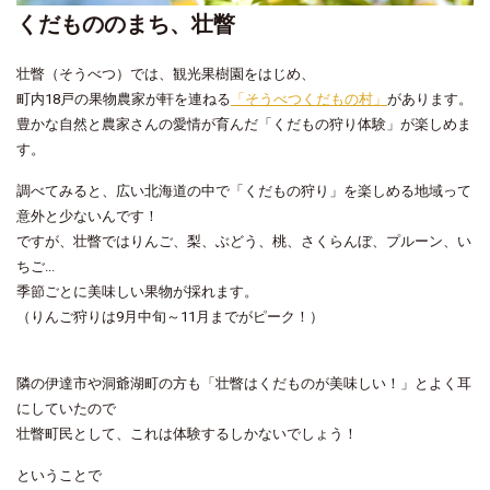
くだもののまち、壮瞥
壮瞥（そうべつ）では、観光果樹園をはじめ、
町内18戸の果物農家が軒を連ねる
「そうべつくだもの村」
があります。
豊かな自然と農家さんの愛情が育んだ「くだもの狩り体験」が楽しめま
す。
調べてみると、広い北海道の中で「くだもの狩り」を楽しめる地域って
意外と少ないんです！
ですが、壮瞥ではりんご、梨、ぶどう、桃、さくらんぼ、プルーン、い
ちご...
季節ごとに美味しい果物が採れます。
（りんご狩りは9月中旬～11月までがピーク！）
隣の伊達市や洞爺湖町の方も「壮瞥はくだものが美味しい！」とよく耳
にしていたので
壮瞥町民として、これは体験するしかないでしょう！
ということで