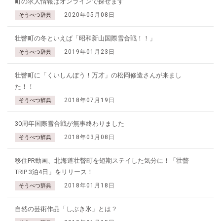
町の求人情報はオンラインで探せます
2020年05月08日
そうべつ辞典
壮瞥町の冬といえば「昭和新山国際雪合戦！！」
2019年01月23日
そうべつ辞典
壮瞥町に「くいしんぼう！万才」の松岡修造さんが来まし
た！！
2018年07月19日
そうべつ辞典
30周年国際雪合戦が無事終わりました
2018年03月08日
そうべつ辞典
移住PR動画、北海道壮瞥町を短期ステイした気分に！「壮瞥
TRIP 3泊4日」をリリース！
2018年01月18日
そうべつ辞典
自然の芸術作品「しぶき氷」とは？