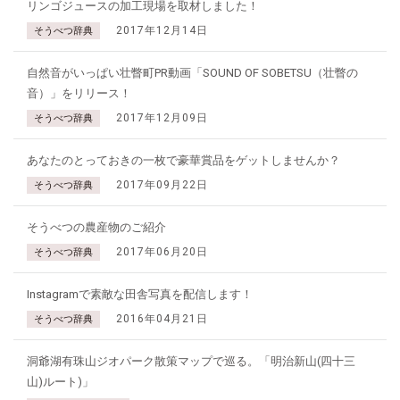
リンゴジュースの加工現場を取材しました！
2017年12月14日
そうべつ辞典
自然音がいっぱい壮瞥町PR動画「SOUND OF SOBETSU（壮瞥の
音）」をリリース！
2017年12月09日
そうべつ辞典
あなたのとっておきの一枚で豪華賞品をゲットしませんか？
2017年09月22日
そうべつ辞典
そうべつの農産物のご紹介
2017年06月20日
そうべつ辞典
Instagramで素敵な田舎写真を配信します！
2016年04月21日
そうべつ辞典
洞爺湖有珠山ジオパーク散策マップで巡る。「明治新山(四十三
山)ルート)」