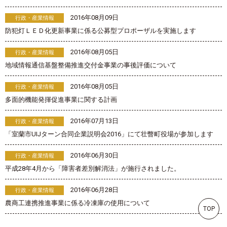
2016年08月09日
行政・産業情報
防犯灯ＬＥＤ化更新事業に係る公募型プロポーザルを実施します
2016年08月05日
行政・産業情報
地域情報通信基盤整備推進交付金事業の事後評価について
2016年08月05日
行政・産業情報
多面的機能発揮促進事業に関する計画
2016年07月13日
行政・産業情報
「室蘭市UIJターン合同企業説明会2016」にて壮瞥町役場が参加します
2016年06月30日
行政・産業情報
平成28年4月から「障害者差別解消法」が施行されました。
2016年06月28日
行政・産業情報
農商工連携推進事業に係る冷凍庫の使用について
TOP