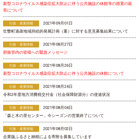
新型コロナウイルス感染症拡大防止に伴う公共施設の休館等の措置の延
長について
2021年09月01日
行政・産業情報
壮瞥町過疎地域持続的発展計画（案）に対する意見募集結果について
2021年08月27日
行政・産業情報
胆振管内の皆様への緊急メッセージ
2021年08月26日
行政・産業情報
新型コロナウイルス感染症拡大防止に伴う公共施設の休館について
2021年08月24日
行政・産業情報
令和2年度地方消費税交付金（社会保障財源分）の使途状況
2021年08月04日
行政・産業情報
「森と木の里センター」今シーズンの営業終了について
2021年08月02日
行政・産業情報
企業版ふるさと納税による寄附を募集しています