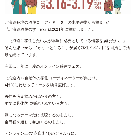
北海道各地の移住コーディネーターの水平連携から始まった
『北海道移住のすゝめ』は
2021
年に始動しました。
「北海道に移住したい人が本当に必要としている情報を届けたい。」
そんな思いから、
"
かゆいところに手が届く移住イベント
"
を目指して活
動を続けています。
今回は、年に一度のオンライン移住フェス。
北海道内
12
自治体の移住コーディネーターが集まり、
4
日間にわたってトークを繰り広げます。
移住を考え始めたばかりの方も、
すでに具体的に検討されている方も。
気になるテーマだけ視聴するのもよし、
全日程を通して参加するのもよし。
オンライン上の
"
商店街
"
をめぐるように、