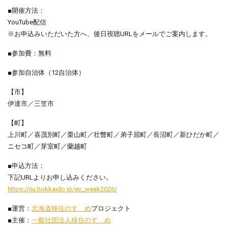
■
開催方法：
YouTube
配信
※
お申込みいただいた方へ、後日視聴
URL
をメールでご案内します。
■
参加費：無料
■
参加自治体（
12
自治体）
【市】
伊達市／三笠市
【町】
上川町／喜茂別町／栗山町／壮瞥町／弟子屈町／長沼町／新ひだか町／
ニセコ町／芽室町／蘭越町
■
申込方法：
下記
URL
よりお申し込みください。
https://iju.hokkaido.jp/ev_week2026/
■
運営：
北海道移住のすゝめ
プロジェクト
■
主催：
一般社団法人移住のすゝめ