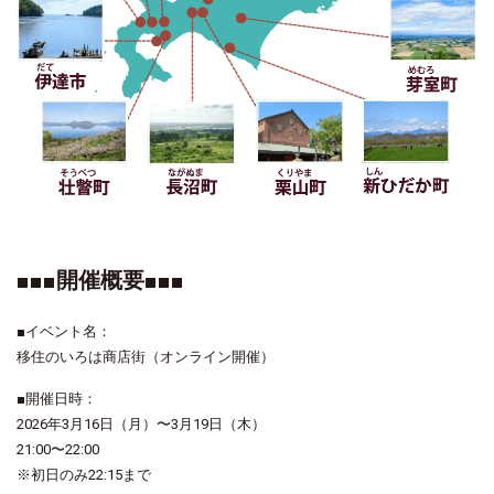
■■■開催概要■■■
■
イベント名：
移住のいろは商店街（オンライン開催）
■
開催日時：
2026
年
3
月
16
日（月）〜
3
月
19
日（木）
21:00
〜
22:00
※
初日のみ
22:15
まで