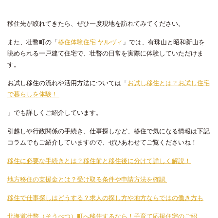
移住先が絞れてきたら、ぜひ一度現地を訪れてみてください。
また、壮瞥町の「
移住体験住宅 ヤルヴィ
」では、有珠山と昭和新山を
眺められる一戸建て住宅で、壮瞥の日常を実際に体験していただけま
す。
お試し移住の流れや活用方法については「
お試し移住とは？お試し住宅
で暮らしを体験！
」でも詳しくご紹介しています。
引越しや行政関係の手続き、仕事探しなど、移住で気になる情報は下記
コラムでもご紹介していますので、ぜひあわせてご覧くださいね！
移住に必要な手続きとは？移住前と移住後に分けて詳しく解説！
地方移住の支援金とは？受け取る条件や申請方法を確認
移住で仕事探しはどうする？求人の探し方や地方ならではの働き方も
北海道壮瞥（そうべつ）町へ移住するなら！子育て応援住宅のご紹