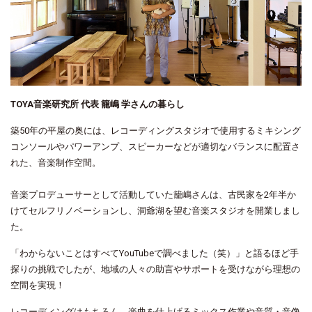
TOYA音楽研究所 代表 籠嶋 学さんの暮らし
築50年の平屋の奥には、レコーディングスタジオで使用するミキシング
コンソールやパワーアンプ、スピーカーなどが適切なバランスに配置さ
れた、音楽制作空間。
音楽プロデューサーとして活動していた籠嶋さんは、古民家を2年半か
けてセルフリノベーションし、洞爺湖を望む音楽スタジオを開業しまし
た。
「わからないことはすべてYouTubeで調べました
（笑）
」と語るほど手
探りの挑戦でしたが、地域の人々の助言やサポートを受けながら理想の
空間を実現！
レコーディングはもちろん、楽曲を仕上げるミックス作業や音質・音像