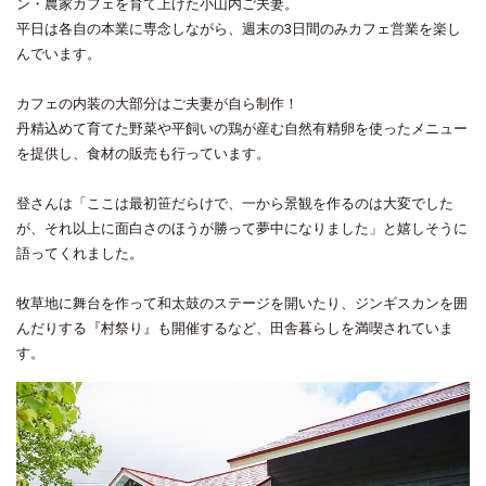
ン・農家カフェを育て上げた小山内ご夫妻。
平日は各自の本業に専念しながら、週末の3日間のみカフェ営業を楽し
んでいます。
カフェの内装の大部分はご夫妻が自ら制作！
丹精込めて育てた野菜や平飼いの鶏が産む自然有精卵を使ったメニュー
を提供し、食材の販売も行っています。
登さんは「ここは最初笹だらけで、一から景観を作るのは大変でした
が、それ以上に面白さのほうが勝って夢中になりました」と嬉しそうに
語ってくれました。
牧草地に舞台を作って和太鼓のステージを開いたり、ジンギスカンを囲
んだりする『村祭り』も開催するなど、田舎暮らしを満喫されていま
す。