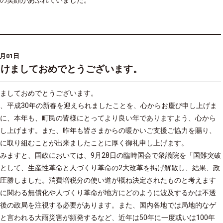
の笑顔があふれていました。
1月01日
あけましておめでとうございます。
ましておめでとうございます。
、平成30年の新春を迎えられましたことを、心からお慶び申し上げま
に、本年も、町民の皆様にとってより良い年でありますよう、心から
し上げます。また、昨年も皆さまからの暖かいご支援ご協力を賜り、
に取り組むことが出来ましたことに厚く御礼申し上げます。
みますと、国政においては、9月28日の臨時国会で衆議院を「国難突破
として、生産性革命と人づくり革命の2大改革を掲げ解散し、結果、政
圧勝しました。消費増税分の使い道が概ね決定されたものと考えます
に関わる無償化や人づくり革命が地方にどのように波及するかは不透
後の政局を注視する必要があります。また、国内各地では局地的なゲ
と言われる大雨災害が頻発するなど、近年は50年に一度或いは100年