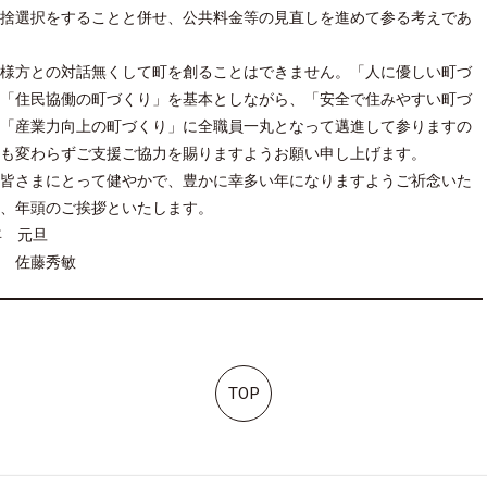
捨選択をすることと併せ、公共料金等の見直しを進めて参る考えであ
様方との対話無くして町を創ることはできません。「人に優しい町づ
「住民協働の町づくり」を基本としながら、「安全で住みやすい町づ
「産業力向上の町づくり」に全職員一丸となって邁進して参りますの
も変わらずご支援ご協力を賜りますようお願い申し上げます。
皆さまにとって健やかで、豊かに幸多い年になりますようご祈念いた
、年頭のご挨拶といたします。
年 元旦
 佐藤秀敏
TOP