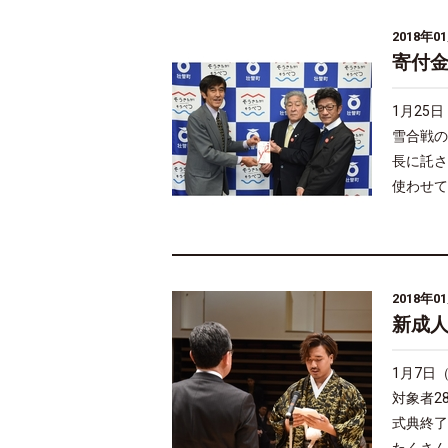
2018年0
寄付
1月25
雪合戦の
長に託さ
使わせて
2018年0
新成
1月7日
対象者2
式典終了