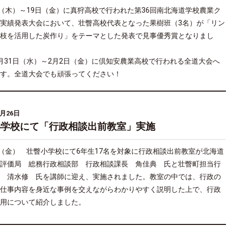
日（木）～19日（金）に真狩高校で行われた第36回南北海道学校農業ク
実績発表大会において、壮瞥高校代表となった果樹班（3名）が「リン
枝を活用した炭作り」をテーマとした発表で見事優秀賞となりまし
月31日（水）～2月2日（金）に倶知安農業高校で行われる全道大会へ
す。全道大会でも頑張ってください！
1月26日
小学校にて「行政相談出前教室」実施
日（金） 壮瞥小学校にて6年生17名を対象に行政相談出前教室が北海道
評価局 総務行政相談部 行政相談課長 角佳典 氏と壮瞥町担当行
 清水修 氏を講師に迎え、実施されました。教室の中では、行政の
仕事内容を身近な事例を交えながらわかりやすく説明した上で、行政
用について紹介しました。