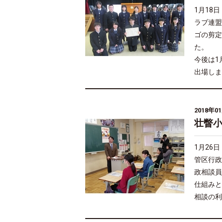
1月18
ラブ連盟
ゴの剪定
た。
今後は1
出場しま
2018年0
壮瞥
1月26
管区行政
政相談員
仕組みと
相談の利