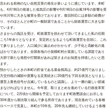
言われる前例のない自然災害の発生が多いように感じています。本町
も、4月18日の発達した低気圧の影響や9月18日の台風18号の影響を受
や河川等に大きな被害を受けております。復旧対応には多額の経費が
り、そのほとんどが町の一般財源であることから財政運営に大きな影
ています。
さまからの負託を受け、町政運営を担わせて頂いてきました私の任期
ころ1年余りとなります。安定的となるような町政運営を念頭に、これ
て参りましたが、人口減少に歯止めがかからず、少子化と高齢化の進
ばかりであります。全国各地の小規模町村が直面している課題であり
大胆で新たな発想や打開策があれば皆さまのお知恵を拝借したいと思
ます。
預かりしたときの本町の貯金である基金残高は、約21億円でありまし
方交付税の減額や度重なる災害続きに20億円を下回る状況となりまし
運営上黄色信号が点滅しているものと認識し、より一層の厳しい節減
まなければなりません。今年度、取りまとめを進めている行政改革実
について、2月頃から開催を予定しております町政懇談会にお示しを
30年度から順次取り組んで参る所存であります。現在進めている各種
ロベースで見直し、本町が10年先、20年先も継続していけるよう各種