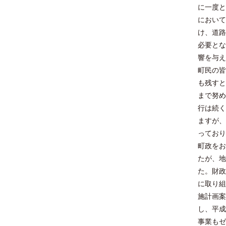
に一度と
において
け、道路
必要とな
響を与え
町民の皆
も残すと
まで努め
行は続く
ますが、
っており
町政をお
たが、地
た。財政
に取り組
施計画案
し、平成
事業もゼ