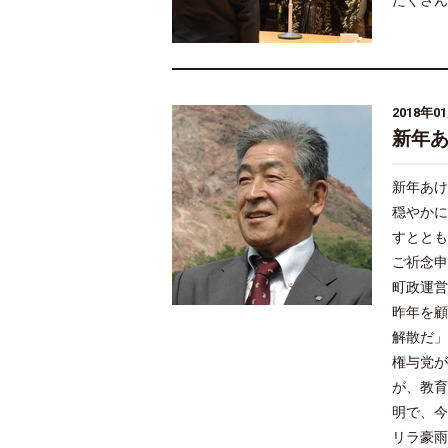
たくさん
2018年0
新年
新年あけ
穏やかに
すととも
ご祈念申
町政運営
昨年を顧
解散だ」
権与党が
が、教育
明で、今
リラ豪雨