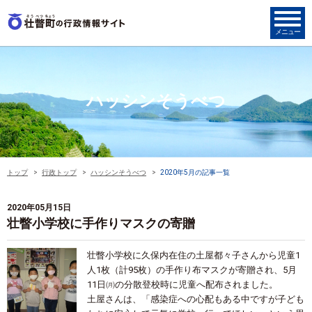
ハッシンそうべつ
トップ
行政トップ
ハッシンそうべつ
2020年5月の記事一覧
2020年05月15日
壮瞥小学校に手作りマスクの寄贈
壮瞥小学校に久保内在住の土屋都々子さんから児童1
人1枚（計95枚）の手作り布マスクが寄贈され、5月
11日㈪の分散登校時に児童へ配布されました。
土屋さんは、「感染症への心配もある中ですが子ども