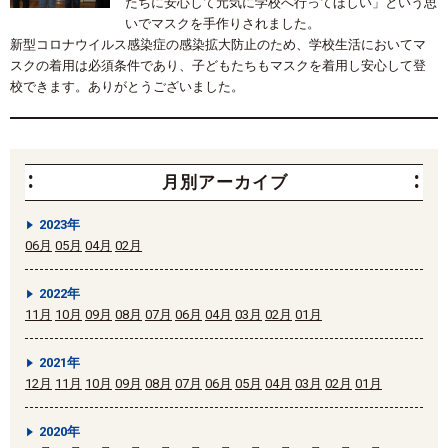
たちに安心して元気に学校へ行ってほしい」という思
いでマスクを手作りされました。
新型コロナウイルス感染症の感染拡大防止のため、学校生活においてマ
スクの着用は必須条件であり、子どもたちもマスクを着用し安心して登
校できます。ありがとうございました。
月別アーカイブ
2023年
06月
05月
04月
02月
2022年
11月
10月
09月
08月
07月
06月
04月
03月
02月
01月
2021年
12月
11月
10月
09月
08月
07月
06月
05月
04月
03月
02月
01月
2020年