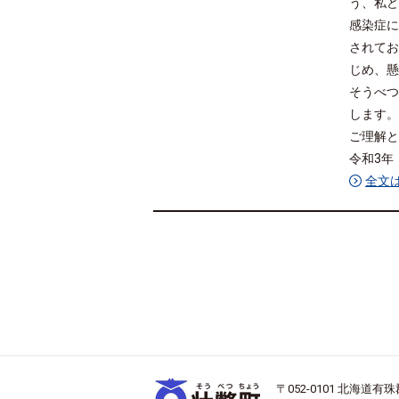
う、私ど
感染症に
されてお
じめ、懸
そうべつ
します。
ご理解と
令和3年
全文
〒052-0101 北海道