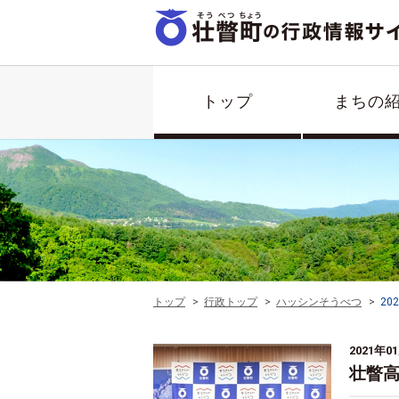
トップ
まちの
トップ
行政トップ
ハッシンそうべつ
20
2021年0
壮瞥高