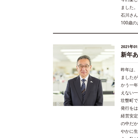
ました。
石川さん
100歳
2021年0
新年
昨年は、
ましたが
かう一年
えない一
壮瞥町で
発行をは
経営安定
の中だか
やかに生