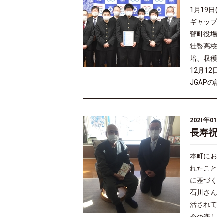
1月19
ギャップ
瞥町役場
壮瞥高校
培、収穫
12月1
JGAP
2021年0
長寿
本町にお
れたこと
に基づく
石川さん
活されて
今の楽し