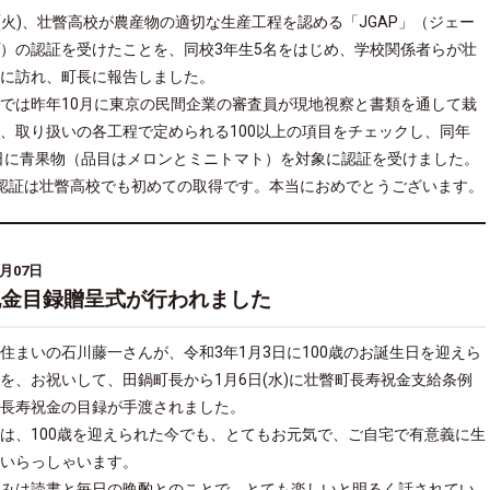
日(火)、壮瞥高校が農産物の適切な生産工程を認める「JGAP」（ジェー
）の認証を受けたことを、同校3年生5名をはじめ、学校関係者らが壮
に訪れ、町長に報告しました。
では昨年10月に東京の民間企業の審査員が現地視察と書類を通して栽
、取り扱いの各工程で定められる100以上の項目をチェックし、同年
2日に青果物（品目はメロンとミニトマト）を対象に認証を受けました。
の認証は壮瞥高校でも初めての取得です。本当におめでとうございます。
1月07日
祝金目録贈呈式が行われました
住まいの石川藤一さんが、令和3年1月3日に100歳のお誕生日を迎えら
を、お祝いして、田鍋町長から1月6日(水)に壮瞥町長寿祝金支給条例
長寿祝金の目録が手渡されました。
は、100歳を迎えられた今でも、とてもお元気で、ご自宅で有意義に生
いらっしゃいます。
みは読書と毎日の晩酌とのことで、とても楽しいと明るく話されてい