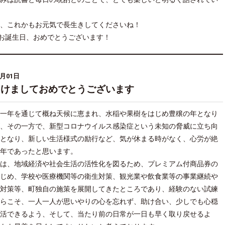
、これかもお元気で長生きしてくださいね！
のお誕生日、おめでとうございます！
1月01日
あけましておめでとうございます
一年を通じて概ね天候に恵まれ、水稲や果樹をはじめ豊穣の年となり
、その一方で、新型コロナウイルス感染症という未知の脅威に立ち向
となり、新しい生活様式の励行など、気が休まる時がなく、心労が絶
年であったと思います。
は、地域経済や社会生活の活性化を図るため、プレミアム付商品券の
じめ、学校や医療機関等の衛生対策、観光業や飲食業等の事業継続や
対策等、町独自の施策を展開してきたところであり、経験のない試練
らこそ、一人一人が思いやりの心を忘れず、助け合い、少しでも心穏
活できるよう、そして、当たり前の日常が一日も早く取り戻せるよ