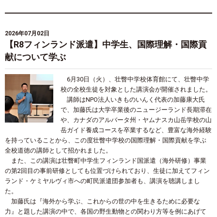
2026年07月02日
【R8フィンランド派遣】中学生、国際理解・国際貢
献について学ぶ
6
月
30
日（火）、壮瞥中学校体育館にて、壮瞥中学
校の全校生徒を対象とした講演会が開催されました。
講師は
NPO
法人いきものいんく代表の加藤康大氏
で、加藤氏は大学卒業後のニュージーランド長期滞在
や、カナダのアルバータ州・ヤムナスカ山岳学校の山
岳ガイド養成コースを卒業するなど、豊富な海外経験
を持っていることから、この度壮瞥中学校の国際理解・国際貢献を学ぶ
全校道徳の講師として招かれました。
また、この講演は壮瞥町中学生フィンランド国派遣（海外研修）事業
の第
2
回目の事前研修としても位置づけられており、生徒に加えてフィン
ランド・ケミヤルヴィ市への町民派遣団参加者も、講演を聴講しまし
た。
加藤氏は『海外から学ぶ、これからの世の中を生きるために必要な
力』と題した講演の中で、各国の野生動物との関わり方等を例にあげて