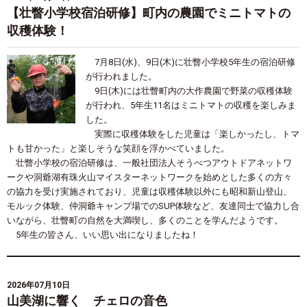
【壮瞥小学校宿泊研修】町内の農園でミニトマトの
収穫体験！
7月8日(水)、9日(木)に壮瞥小学校5年生の宿泊研修
が行われました。
9日(木)には壮瞥町内の大作農園で野菜の収穫体験
が行われ、5年生11名はミニトマトの収穫を楽しみま
した。
実際に収穫体験をした児童は「楽しかったし、トマ
トも甘かった」と楽しそうな笑顔を浮かべていました。
壮瞥小学校の宿泊研修は、一般社団法人そうべつアウトドアネットワ
ークや洞爺湖有珠火山マイスターネットワークを始めとした多くの方々
の協力を受け実施されており、児童は収穫体験以外にも昭和新山登山、
モルック体験、仲洞爺キャンプ場でのSUP体験など、友達同士で協力し合
いながら、壮瞥町の自然を大満喫し、多くのことを学んだようです。
5年生の皆さん、いい思い出になりましたね！
2026年07月10日
山美湖に響く チェロの音色