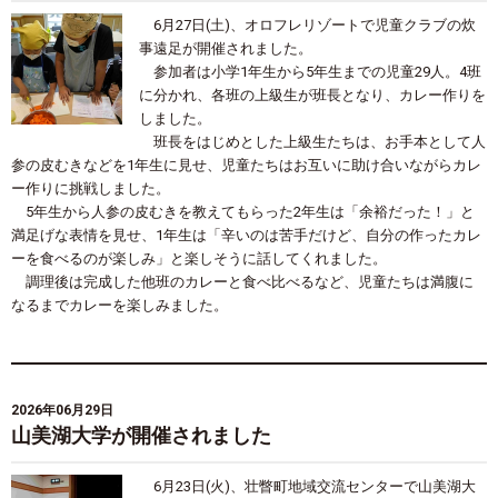
6月27日(土)、オロフレリゾートで児童クラブの炊
事遠足が開催されました。
参加者は小学1年生から5年生までの児童29人。4班
に分かれ、各班の上級生が班長となり、カレー作りを
しました。
班長をはじめとした上級生たちは、お手本として人
参の皮むきなどを1年生に見せ、児童たちはお互いに助け合いながらカレ
ー作りに挑戦しました。
5年生から人参の皮むきを教えてもらった2年生は「余裕だった！」と
満足げな表情を見せ、1年生は「辛いのは苦手だけど、自分の作ったカレ
ーを食べるのが楽しみ」と楽しそうに話してくれました。
調理後は完成した他班のカレーと食べ比べるなど、児童たちは満腹に
なるまでカレーを楽しみました。
2026年06月29日
山美湖大学が開催されました
6月23日(火)、壮瞥町地域交流センターで山美湖大