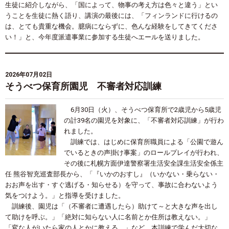
生徒に紹介しながら、「国によって、物事の考え方は色々と違う」とい
うことを生徒に熱く語り、講演の最後には、「フィンランドに行けるの
は、とても貴重な機会。臆病にならずに、色んな経験をしてきてくださ
い！」と、今年度派遣事業に参加する生徒へエールを送りました。
2026年07月02日
そうべつ保育所園児 不審者対応訓練
6月
30
日（火）、そうべつ保育所で
2
歳児から
5
歳児
の計
39
名の園児を対象に、「不審者対応訓練」が行わ
れました。
訓練では、はじめに保育所職員による「公園で遊ん
でいるときの声掛け事案」のロールプレイが行われ、
その後に札幌方面伊達警察署生活安全課生活安全係主
任 熊谷智充巡査部長から、「『いかのおすし』（いかない・乗らない・
おお声を出す・すぐ逃げる・知らせる）を守って、事故に合わないよう
気をつけよう。」と指導を受けました。
訓練後、園児は「（不審者に遭遇したら）助けて～と大きな声を出し
て助けを呼ぶ。」「絶対に知らない人に名前とか住所は教えない。」
「変な人がいたら家の人とかに教える。」など、本訓練で学んだ大切な