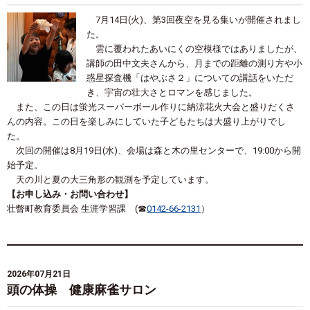
7月14日(火)、第3回夜空を見る集いが開催されまし
た。
雲に覆われたあいにくの空模様ではありましたが、
講師の田中文夫さんから、月までの距離の測り方や小
惑星探査機「はやぶさ２」についての講話をいただ
き、宇宙の壮大さとロマンを感じました。
また、この日は蛍光スーパーボール作りに納涼花火大会と盛りだくさ
んの内容。この日を楽しみにしていた子どもたちは大盛り上がりでし
た。
次回の開催は8月19日(水)、会場は森と木の里センターで、19:00から開
始予定。
天の川と夏の大三角形の観測を予定しています。
【お申し込み・お問い合わせ】
壮瞥町教育委員会
生涯学習課
(☎
0142-66-2131
）
2026年07月21日
頭の体操 健康麻雀サロン