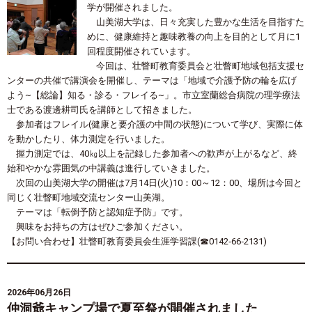
学が開催されました。
山美湖大学は、日々充実した豊かな生活を目指すた
めに、健康維持と趣味教養の向上を目的として月に1
回程度開催されています。
今回は、壮瞥町教育委員会と壮瞥町地域包括支援セ
ンターの共催で講演会を開催し、テーマは「地域で介護予防の輪を広げ
よう~【総論】知る・診る・フレイる~」。市立室蘭総合病院の理学療法
士である渡邊耕司氏を講師として招きました。
参加者はフレイル(健康と要介護の中間の状態)について学び、実際に体
を動かしたり、体力測定を行いました。
握力測定では、40㎏以上を記録した参加者への歓声が上がるなど、終
始和やかな雰囲気の中講義は進行していきました。
次回の山美湖大学の開催は7月14日(火)10：00～12：00、場所は今回と
同じく壮瞥町地域交流センター山美湖。
テーマは「転倒予防と認知症予防」です。
興味をお持ちの方はぜひご参加ください。
【お問い合わせ】壮瞥町教育委員会生涯学習課(☎0142‐66‐2131)
2026年06月26日
仲洞爺キャンプ場で夏至祭が開催されました