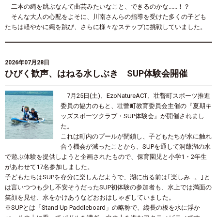
二本の縄を跳ぶなんて曲芸みたいなこと、できるのかな
......
！？
そんな大人の心配をよそに、川南さんらの指導を受けた多くの子ども
たちは軽やかに縄を跳び、さらに様々なステップに挑戦していました。
2026年07月28日
ひびく歓声、はねる水しぶき SUP体験会開催
7
月
25
日
(
土
)
、
EzoNatureACT
、壮瞥町スポーツ推進
委員の協力のもと、壮瞥町教育委員会主催の『夏期キ
ッズスポーツクラブ・
SUP
体験会』が開催されまし
た。
これは町内のプールが閉鎖し、子どもたちが水に触れ
合う機会が減ったことから、
SUP
を通して洞爺湖の水
で遊ぶ体験を提供しようと企画されたもので、保育園児と小学
1
・
2
年生
があわせて
17
名参加しました。
子どもたちは
SUP
を存分に楽しんだようで、湖に出る前は｢楽しみ...。｣と
は言いつつも少し不安そうだった
SUP
初体験の参加者も、水上では満面の
笑顔を見せ、水をかけあうなどおおはしゃぎしていました。
※
SUP
とは「
Stand Up Paddleboard
」の略称で、縦長の板を水に浮か