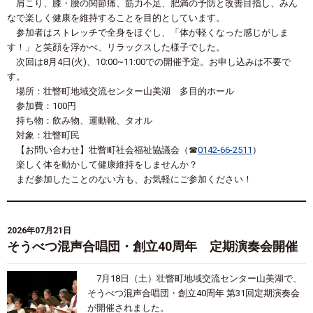
肩こり、膝・腰の関節痛、筋力不足、肥満の予防と改善目指し、みん
なで楽しく健康を維持することを目的としています。
参加者はストレッチで全身をほぐし、「体が軽くなった感じがしま
す！」と笑顔を浮かべ、リラックスした様子でした。
次回は8月4日(火)、10:00~11:00での開催予定。お申し込みは不要で
す。
場所：壮瞥町地域交流センター山美湖 多目的ホール
参加費：100円
持ち物：飲み物、運動靴、タオル
対象：壮瞥町民
【お問い合わせ】壮瞥町社会福祉協議会（☎
0142-66-2511
）
楽しく体を動かして健康維持をしませんか？
まだ参加したことのない方も、お気軽にご参加ください！
2026年07月21日
そうべつ混声合唱団・創立40周年 定期演奏会開催
7
月
18
日（土）壮瞥町地域交流センター山美湖で、
そうべつ混声合唱団・創立
40
周年 第
31
回定期演奏会
が開催されました。