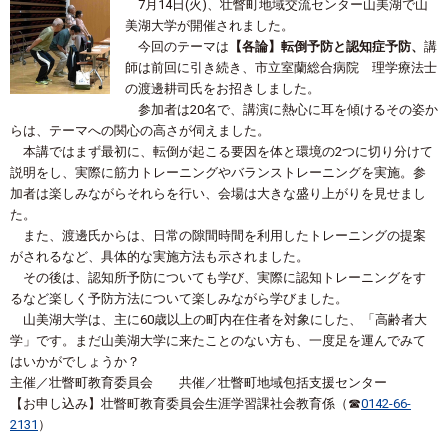
7月14日(火)、壮瞥町地域交流センター山美湖で山
美湖大学が開催されました。
今回のテーマは
【各論】転倒予防と認知症予防、
講
師は前回に引き続き、市立室蘭総合病院 理学療法士
の渡邊耕司氏をお招きしました。
参加者は20名で、講演に熱心に耳を傾けるその姿か
らは、テーマへの関心の高さが伺えました。
本講ではまず最初に、転倒が起こる要因を体と環境の2つに切り分けて
説明をし、実際に筋力トレーニングやバランストレーニングを実施。参
加者は楽しみながらそれらを行い、会場は大きな盛り上がりを見せまし
た。
また、渡邊氏からは、日常の隙間時間を利用したトレーニングの提案
がされるなど、具体的な実施方法も示されました。
その後は、認知所予防についても学び、実際に認知トレーニングをす
るなど楽しく予防方法について楽しみながら学びました。
山美湖大学は、主に60歳以上の町内在住者を対象にした、「高齢者大
学」です。まだ山美湖大学に来たことのない方も、一度足を運んでみて
はいかがでしょうか？
主催／壮瞥町教育委員会 共催／壮瞥町地域包括支援センター
【お申し込み】壮瞥町教育委員会生涯学習課社会教育係（☎
0142-66-
2131
）