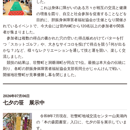
した。
これは身体に障がいのある方々が相互の交流と健康
の増進を図り、自立と社会参加を促進することなどを
目的に、胆振身体障害者福祉協会が主催となり開催さ
れているイベントで、今大会には管内
6
町から
120
名以上の参加者や関係
者が集まりました。
参加者は複数の得点の書かれた穴の空いた得点板めがけてパターを打
つ「スカットゴルフ」や、大きなサイコロを投げて得点を競う｢何が出る
かな？｣など、様々なレクリエーションを通して技と運を競い、楽しく交
流しました。
競技の結果は、壮瞥町と洞爺湖町が同点で
1
位。最後は本大会の伝統に
則り、各町の胆振身体障害者福祉協会支部長同士がじゃんけんで戦い、
開催地壮瞥町が見事優勝し幕を閉じました。
2026年07月06日
七夕の笹 展示中
令和
8
年
7
月現在、壮瞥町地域交流センター山美湖内
の「本の森図書室」入口に、七夕の笹を展示していま
す。