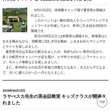
6月21日(日)、仲洞爺キャンプ場で夏至祭が開催さ
れました。
このイベントは一般社団法人そうべつアウトドアネ
ットワークが主催しており、昨年に引き続き2回目の
開催です。
前日の20日(土)には前夜祭も開催され、来場者はた
き火を囲みながら、洞爺湖に沈む夕日を眺め、ふるまわれたマシュマロ
とチャイを楽しみました。
夏至祭当日は天気が心配されましたが、気持ちのいい青空が広がり、
多くの町民やキャンパーが足を運び、ピザ作りや火起こしワークショッ
プ、モルック体験などを楽しみました。
また、町内外からの出店や音楽の演奏などもあり、大人から子どもま
で、大いに盛り上がった一日となりました。
2026年06月25日
ラヤべスカ先生の英会話教室 キッズクラスが開催さ
れました
TOP