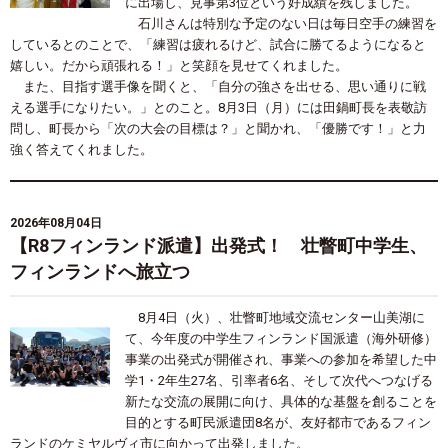
に出場し、見事第
3
位という好成績を残しました。
石川さんは特別な予定のない日は毎日空手の練習を
しているとのことで、「練習は疲れるけど、試合に勝てるようになると
嬉しい。だから頑張れる！」と笑顔を見せてくれました。
また、目指す選手像を聞くと、「自分の強さを出せる、思い通りに戦
える選手になりたい。」とのこと。
8
月
3
日（月）には田鍋町長を表敬訪
問し、町長から「次の大会の目標は？」と聞かれ、「優勝です！」と力
強く答えてくれました。
2026年08月04日
【R8フィンランド派遣】出発式！ 壮瞥町中学生、
フィンランドへ旅立つ
8月4日（火）、壮瞥町地域交流センター山美湖に
て、今年度の中学生フィンランド国派遣（海外研修）
事業の出発式が開催され、事業への参加を希望した中
学1・2年生27名、引率者6名、そして
次代へつなげる
新たな交流の展開に向け、具体的な基盤を創ることを
目的とする
町民派遣団8名が、友好都市であるフィン
ランドのケミヤルヴィ市に向かって出発しました。