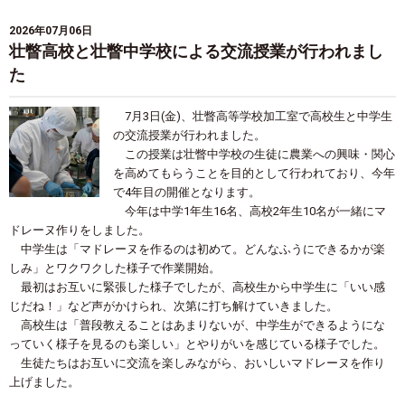
2026年07月06日
壮瞥高校と壮瞥中学校による交流授業が行われまし
た
7月3日(金)、壮瞥高等学校加工室で高校生と中学生
の交流授業が行われました。
この授業は壮瞥中学校の生徒に農業への興味・関心
を高めてもらうことを目的として行われており、今年
で4年目の開催となります。
今年は中学1年生16名、高校2年生10名が一緒にマ
ドレーヌ作りをしました。
中学生は「マドレーヌを作るのは初めて。どんなふうにできるかが楽
しみ」とワクワクした様子で作業開始。
最初はお互いに緊張した様子でしたが、高校生から中学生に「いい感
じだね！」など声がかけられ、次第に打ち解けていきました。
高校生は「普段教えることはあまりないが、中学生ができるようにな
っていく様子を見るのも楽しい」とやりがいを感じている様子でした。
生徒たちはお互いに交流を楽しみながら、おいしいマドレーヌを作り
上げました。