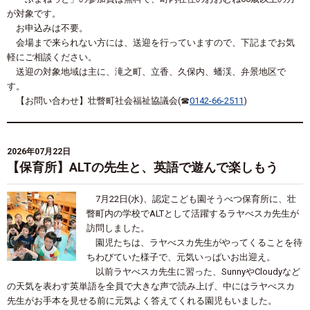
が対象です。
お申込みは不要。
会場まで来られない方には、送迎を行っていますので、下記までお気
軽にご相談ください。
送迎の対象地域は主に、滝之町、立香、久保内、蟠渓、弁景地区で
す。
【お問い合わせ】壮瞥町社会福祉協議会(☎
0142-66-2511
)
2026年07月22日
【保育所】ALTの先生と、英語で遊んで楽しもう
7
月
22
日
(
水
)
、認定こども園そうべつ保育所に、壮
瞥町内の学校で
ALTとして活躍する
ラヤべスカ先生が
訪問しました。
園児たちは、ラヤべスカ先生がやってくることを待
ちわびていた様子で、元気いっぱいお出迎え。
以前ラヤべスカ先生に習った、
Sunny
や
Cloudy
など
の天気を表わす英単語を全員で大きな声で読み上げ、中にはラヤべスカ
先生がお手本を見せる前に元気よく答えてくれる園児もいました。