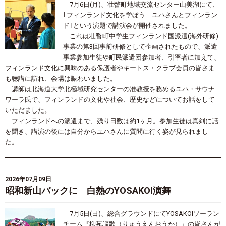
7月
6
日
(
月
)
、壮瞥町地域交流センター山美湖にて、
｢フィンランド文化を学ぼう ユハさんとフィンラン
ド｣という演題で講演会が開催されました。
これは壮瞥町中学生フィンランド国派遣
(
海外研修
)
事業の第
3
回事前研修として企画されたもので、派遣
事業参加生徒や町民派遣団参加者、引率者に加えて、
フィンランド文化に興味のある保護者やキートス・クラブ会員の皆さま
も聴講に訪れ、会場は賑わいました。
講師は北海道大学北極域研究センターの准教授を務めるユハ・サウナ
ワーラ氏で、フィンランドの文化や社会、歴史などについてお話をして
いただました。
フィンランドへの派遣まで、残り日数は約
1
ヶ月。参加生徒は真剣に話
を聞き、講演の後には自分からユハさんに質問に行く姿が見られまし
た。
2026年07月09日
昭和新山バックに 白熱のYOSAKOI演舞
7
月
5
日
(
日
)
、総合グラウンドにて
YOSAKOI
ソーラン
チーム『柳苑謳歌（りゅうえんおうか）』の皆さんが