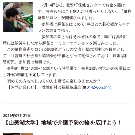
7月14日(火)、壮瞥町保健センターでお金を賭け
ず、お酒もたばこも飲んだり吸ったりしない、「健康
麻雀サロン」が開催されました。
参加者は麻雀をはじめて1年ほどの初心者からベテ
ランの方まで様々。
参加者の皆さんはそれぞれの卓で、時には真剣に、
時には談笑をしながら麻雀とコミュニケーションを楽しみました。
この健康麻雀サロンは参加者どうしの交流と脳の活性化を目的とし
て、壮瞥町の社会福祉協議会が主催となって開催されており、対象は壮
瞥町民、参加費は無料です。
令和8年度は13:00~16:00という時間帯で、毎月2回いずれかの火曜日に
月2回の開催を予定しています。
初めての方も久しぶりの方も麻雀を楽しみませんか？
【お問い合わせ】 壮瞥町社会福祉協議会(☎
0142-66-2511
)
2026年07月21日
【山美湖大学】地域で介護予防の輪を広げよう！