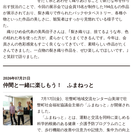
をたて糸とあわせて織りあげることで新たな布を作り
出す技法のことで、今回の展示会では会員
15
名が制作した
194
点もの作品
が展示されており、裂き織りで作られたバックやタペストリー、各種小
物といった作品の美しさに、観覧者はすっかり見惚れている様子でし
た。
織りひめ会代表の美馬信子さんは、｢裂き織りは、捨てるような布、色
の枯れた布を使った方が、柔らかくてうまくできるんです。今年は、会
員さんの色彩感覚もすごく良くなってきていて、素晴らしい作品がたく
さんできました。一点物の裂き織り作品を、ぜひ楽しんでほしいです。｣
と笑顔で語りました。
2026年07月21日
仲間と一緒に楽しもう！ ふまねっと
7月17日(金)、壮瞥町地域交流センター山美湖で壮
瞥町社会福祉協議会主催の「ふまねっと」が開催され
ました。
「ふまねっと」とは、運動と交流を同時に楽しめる
科学的根拠のある健康・介護予防プログラムのこと
で、歩行機能の改善や注意力や記憶力、集中力の向上