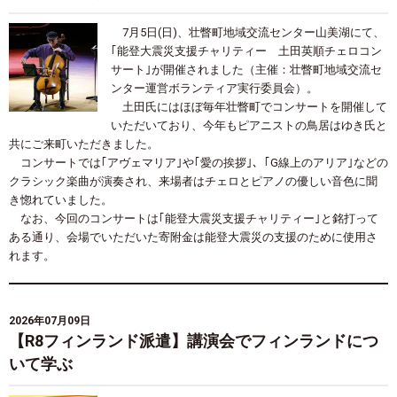
7月
5
日
(
日
)
、壮瞥町地域交流センター山美湖にて、
｢能登大震災支援チャリティー 土田英順チェロコン
サート｣が開催されました（主催：壮瞥町地域交流セ
ンター運営ボランティア実行委員会）。
土田氏にはほぼ毎年壮瞥町でコンサートを開催して
いただいており、今年もピアニストの鳥居はゆき氏と
共にご来町いただきました。
コンサートでは｢アヴェマリア｣や｢愛の挨拶｣、｢
G
線上のアリア｣などの
クラシック楽曲が演奏され、来場者はチェロとピアノの優しい音色に聞
き惚れていました。
なお、今回のコンサートは｢能登大震災支援チャリティー｣と銘打って
ある通り、会場でいただいた寄附金は能登大震災の支援のために使用さ
れます。
2026年07月09日
【R8フィンランド派遣】講演会でフィンランドにつ
いて学ぶ