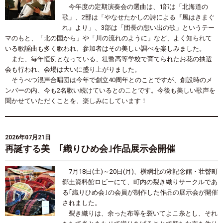
今年度の定期演奏会の選曲は、
1
部は「北海道の
歌」、
2
部は「やなせたかしの詩による『風はきまぐ
れ』より」、
3
部は「団長の想い出の歌」というテー
マのもと、「北の国から」や「川の流れのように」など、よく知られて
いる歌謡曲も多く歌われ、参加者はその美しい調べを楽しみました。
また、毎年恒例となっている、壮瞥高等学校で育てられたお花の抽選
会も行われ、会場は大いに盛り上がりました。
そうべつ混声合唱団は今年で創立
40
周年とのことですが、創設時のメ
ンバーの内、今も
2
名歌い続けているとのことです。今後も美しい歌声を
聞かせていただくことを、楽しみにしています！
2026年07月21日
再誕する美 ｢織りひめ会｣作品展示会開催
7月
18
日
(
土
)
～
20
日
(
月
)
、横綱北の湖記念館・壮瞥町
郷土資料館ロビーにて、町内の裂き織りサークルであ
る｢織りひめ会｣の会員が制作した作品の展示会が開催
されました。
裂き織りは、余った布等を裂いてよこ糸とし、それ