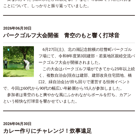
ことについて、しっかりと振り返っていました。
2026年06月30日
パークゴルフ大会開催 青空のもと響く打球音
6月
27
日
(
土
)
、北の湖記念館横の壮瞥町パークゴル
フ場にて、令和
8
年度第
3
回建部・若葉地区親睦交流パ
ークゴルフ大会が開催されました。
この大会はパークゴルフ場ができてから
25
年以上続
く、複数自治会
(
現在は建部、建部改良住宅団地、橋
口
2
、緑自治会
)
が持ち回りで運営する恒例イベント
で、今回は
60
代から
90
代の幅広い年齢層から
15
人が参加しました。
参加者は青空のもと爽やかな風にふかれながらボールを打ち、カアン
という軽快な打球音を響かせていました。
2026年06月30日
カレー作りにチャレンジ！炊事遠足