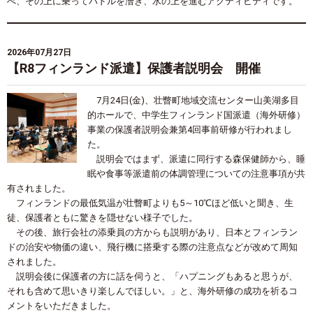
べ、その上に乗ってパドルを漕ぎ、水の上を進むアクティビティです。
2026年07月27日
【R8フィンランド派遣】保護者説明会 開催
7月24日(金)、壮瞥町地域交流センター山美湖多目
的ホールで、中学生フィンランド国派遣（海外研修）
事業の保護者説明会兼第4回事前研修が行われまし
た。
説明会ではまず、派遣に同行する森保健師から、睡
眠や食事等派遣前の体調管理についての注意事項が共
有されました。
フィンランドの最低気温が壮瞥町よりも5～10℃ほど低いと聞き、生
徒、保護者ともに驚きを隠せない様子でした。
その後、旅行会社の添乗員の方からも説明があり、日本とフィンラン
ドの治安や物価の違い、飛行機に搭乗する際の注意点などが改めて周知
されました。
説明会後に保護者の方に話を伺うと、「ハプニングもあると思うが、
それも含めて思いきり楽しんでほしい。」と、海外研修の成功を祈るコ
メントをいただきました。