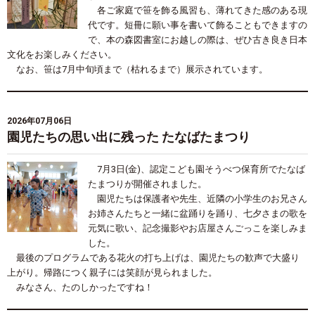
各ご家庭で笹を飾る風習も、薄れてきた感のある現
代です。短冊に願い事を書いて飾ることもできますの
で、本の森図書室にお越しの際は、ぜひ古き良き日本
文化をお楽しみください。
なお、笹は
7
月中旬頃まで（枯れるまで）展示されています。
2026年07月06日
園児たちの思い出に残った たなばたまつり
7月3日(金)、認定こども園そうべつ保育所でたなば
たまつりが開催されました。
園児たちは保護者や先生、近隣の小学生のお兄さん
お姉さんたちと一緒に盆踊りを踊り、七夕さまの歌を
元気に歌い、記念撮影やお店屋さんごっこを楽しみま
した。
最後のプログラムである花火の打ち上げは、園児たちの歓声で大盛り
上がり。帰路につく親子には笑顔が見られました。
みなさん、たのしかったですね！