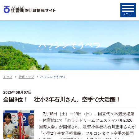
ハッシンそうべつ
トップ
行政トップ
ハッシンそうべつ
2026年08月07日
全国3位！ 壮小2年石川さん、空手で大活躍！
7月
18
日（土）～
19
日（日）、国立代々木競技場第
一体育館にて「カラテドリームフェスティバル
2026
国際大会」が開催され、壮瞥小学校の石川恵未さんが
「小学
2
年生女子軽量級」フルコンタクト空手の部門