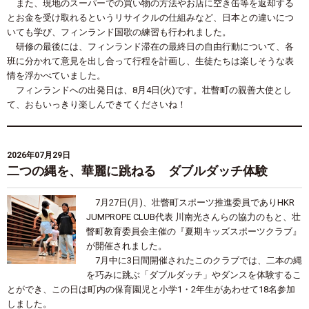
また、現地のスーパーでの買い物の方法やお店に空き缶等を返却する
とお金を受け取れるというリサイクルの仕組みなど、日本との違いにつ
いても学び、フィンランド国歌の練習も行われました。
研修の最後には、フィンランド滞在の最終日の自由行動について、各
班に分かれて意見を出し合って行程を計画し、生徒たちは楽しそうな表
情を浮かべていました。
フィンランドへの出発日は、8月4日(火)です。壮瞥町の親善大使とし
て、おもいっきり楽しんできてくださいね！
2026年07月29日
二つの縄を、華麗に跳ねる ダブルダッチ体験
7月
27
日
(月
)
、壮瞥町スポーツ推進委員であり
HKR
JUMPROPE CLUB
代表 川南光さんらの協力のもと、壮
瞥町教育委員会主催の『夏期キッズスポーツクラブ』
が開催されました。
7月中に
3
日間開催されたこのクラブでは、二本の縄
を巧みに跳ぶ「ダブルダッチ」やダンスを体験するこ
とができ、この日は町内の保育園児と小学
1
・
2
年生があわせて
18
名参加
しました。