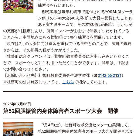
練習会を行いました。
柳苑謳歌は毎年札幌市で開催される
YOSAKOI
ソーラ
ン祭りの
U-40
大会
(40
人規模
)
で大賞を受賞したことも
ある実力派チームで、その本拠地は函館市。しかしそ
の支部が札幌市にあり、所属メンバーがおおよそ半数ずつわかれている
ことから、中間地点にある壮瞥町にて毎年練習会を開催しています。
現在は
7
月の大会に向け練習を重ねている最中とのことで、演舞の真剣
さからは、その熱意の程がうかがえました。
壮瞥町総合グラウンドは、壮瞥町教育委員会にお申し込みいただくこ
とで、スポーツなどにご利用いただくことができます。詳細は、下記ま
でお問い合わせください。
【お問い合わせ先】壮瞥町教育委員会生涯学習課（☎
0142-66-2131
）
※壮瞥町の公共施設については、
こちら
で紹介しています。
2026年07月06日
第52回胆振管内身体障害者スポーツ大会 開催
7
月
4
日
(
土
)
、壮瞥町地域交流センター山美湖にて、
第
52
回胆振管内身体障害者スポーツ大会が開催されま