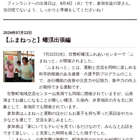
フィンランドへの出発日は、8月4日（火）です。参加生徒の皆さん、
当日慌てないよう、しっかりと準備をしてくださいね！
2026年07月22日
【ふまねっと】蟠渓出張編
7月22日(水)、壮瞥町蟠渓ふれあいセンターで「ふ
まねっと」が開催されました。
「ふまねっと」とは、運動と交流を同時に楽しめる
科学的根拠のある健康・介護予防プログラムのこと
で、歩行機能の改善や注意力や記憶力、集中力の向上
が期待できる運動です。
壮瞥町地域交流センター山美湖でも同様に開催されていますが、山美
湖までお越しになることが難しい蟠渓、久保内、弁景地区の方を主に対
象として、各地区でも開催されています。
参加者はふまねっと運動のほかにもお菓子を持ち寄った茶話会やカル
タなどを通じて、交流を楽しみました。
参加者は「家にいてもテレビを見ているだけなので、みんなとお話を
できて楽しい。」と充実した時間を過ごした様子でした。
「ふまねっと」の参加費は無料で、町内在住のおおむね60歳以上の方