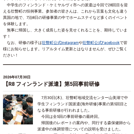
中学生のフィンランド・ケミヤルヴィ市への派遣は今回で28回目を迎
える壮瞥町の恒例事業。参加者の皆さんは、これから言葉も文化も違う
異国の地で、7泊8日の研修事業の中でホームステイなど多くのイベント
を体験します。
無事に帰国し、大きく成長した姿を見せくれることを、期待していま
す！
なお、研修の様子は
壮瞥町公式Instagram
や
壮瞥町公式Facebook
で皆
様にお知らせします。リアルタイム更新とはなりませんが、ぜひご覧く
ださい！
2026年07月30日
【R8 フィンランド派遣】第5回事前研修
7月30日(木)、壮瞥町地域交流センター山美湖で中
学生フィンランド国派遣(海外研修)事業の第5回目と
なる事前研修が行われました。
今回は全5回の事前研修の最終回。
帰国後のレポートの案内や、同行する森保健師から
派遣中の体調管理についての説明を受けました。