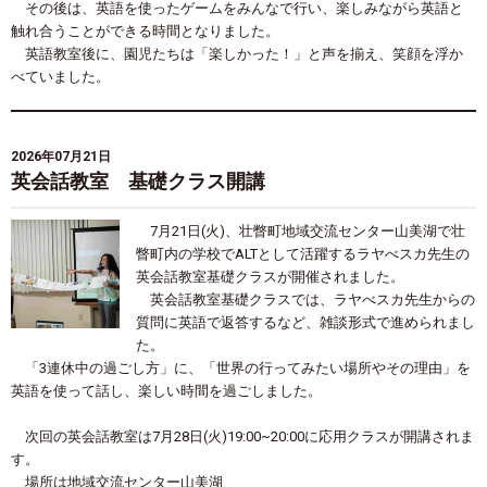
その後は、英語を使ったゲームをみんなで行い、楽しみながら英語と
触れ合うことができる時間となりました。
英語教室後に、園児たちは「楽しかった！」と声を揃え、笑顔を浮か
べていました。
2026年07月21日
英会話教室 基礎クラス開講
7
月
21
日
(
火
)
、壮瞥町地域交流センター山美湖で壮
瞥町内の学校でALTとして活躍するラヤべスカ先生の
英会話教室基礎クラスが開催されました。
英会話教室基礎クラスでは、ラヤべスカ先生からの
質問に英語で返答するなど、雑談形式で進められまし
た。
「
3
連休中の過ごし方」に、「世界の行ってみたい場所やその理由」を
英語を使って話し、楽しい時間を過ごしました。
次回の英会話教室は
7
月
28
日
(
火
)19:00~20:00に
応用クラスが開講されま
す。
場所は地域交流センター山美湖