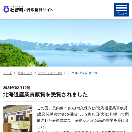
ハッシンそうべつ
トップ
行政トップ
ハッシンそうべつ
2024年2月の記事一覧
2024年02月19日
北海道産業貢献賞を受賞されました
この度、長内伸一さん(南久保内)が北海道産業貢献賞
(農業関係功労者)を受賞し、2月13日(火)に札幌市で開
催された表彰式にて、表彰状と記念品の贈呈を受けま
した。