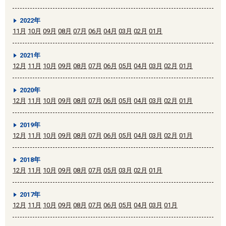
2022年
11月
10月
09月
08月
07月
06月
04月
03月
02月
01月
2021年
12月
11月
10月
09月
08月
07月
06月
05月
04月
03月
02月
01月
2020年
12月
11月
10月
09月
08月
07月
06月
05月
04月
03月
02月
01月
2019年
12月
11月
10月
09月
08月
07月
06月
05月
04月
03月
02月
01月
2018年
12月
11月
10月
09月
08月
07月
05月
03月
02月
01月
2017年
12月
11月
10月
09月
08月
07月
06月
05月
04月
03月
01月