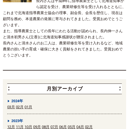
長内さんは平成8年に指導農業士として北海道知事か
ら認定を受け、農業研修生等を受け入れるとともに、
これまで北海道指導農業士協会の理事、副会長、会長を歴任し、現在は
顧問を務め、本道農業の発展に寄与されてきました。受賞おめでとうご
ざいます。
また、指導農業士としての長年にわたる活動が認められ、長内伸一さん
と清水初男さん(立香)に北海道知事感謝状が贈呈されました。
長内さんと清水さんのお二人は、農業研修生等を受け入れるなど、地域
農業の担い手の育成・確保に大きく貢献をされてきました。受賞おめで
とうございます。
月別アーカイブ
2024年
03月
02月
01月
2023年
12月
11月
10月
09月
08月
07月
06月
05月
04月
02月