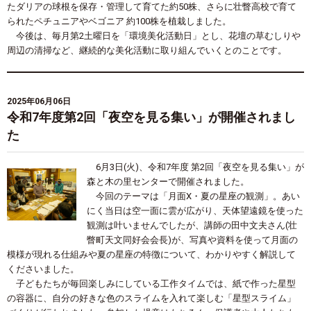
たダリアの球根を保存・管理して育てた約50株、さらに壮瞥高校で育て
られたペチュニアやベゴニア 約100株を植栽しました。
今後は、毎月第2土曜日を「環境美化活動日」とし、花壇の草むしりや
周辺の清掃など、継続的な美化活動に取り組んでいくとのことです。
2025年06月06日
令和7年度第2回「夜空を見る集い」が開催されまし
た
6月3日(火)、令和7年度 第2回「夜空を見る集い」が
森と木の里センターで開催されました。
今回のテーマは「月面X・夏の星座の観測」。あい
にく当日は空一面に雲が広がり、天体望遠鏡を使った
観測は叶いませんでしたが、講師の田中文夫さん(壮
瞥町天文同好会会長)が、写真や資料を使って月面の
模様が現れる仕組みや夏の星座の特徴について、わかりやすく解説して
くださいました。
子どもたちが毎回楽しみにしている工作タイムでは、紙で作った星型
の容器に、自分の好きな色のスライムを入れて楽しむ「星型スライム」