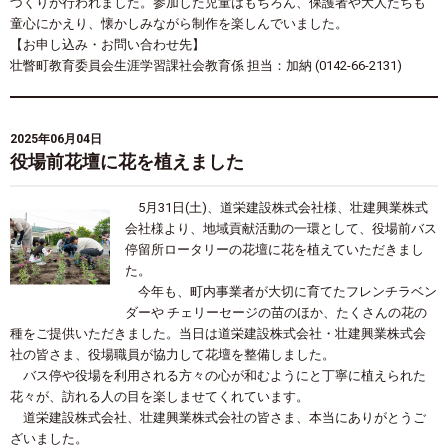
づくりが行われました。参加した児童はもちろん、保護者や大人たちも
童心にかえり、懐かしみながら制作を楽しんでいました。
【お申し込み・お問い合わせ先】
壮瞥町教育委員会生涯学習課社会教育係 担当：加納 (0142-66-2131)
2025年06月04日
役場前花壇に花を植えました
5月31日(土)、道栄建設株式会社様、壮建興業株式
会社様より、地域貢献活動の一環として、役場前バス
停留所ロータリーの花壇に花を植えていただきまし
た。
今年も、町内事業者が大切に育てたフレンチラベン
ダーや チェリーセージの苗のほか、たくさんの花の
種をご提供いただきました。当日は道栄建設株式会社・壮建興業株式会
社の皆さま、役場職員が協力して花壇を整備しました。
バス停や役場を利用される方々の心が和むようにと丁寧に植えられた
花々が、訪れる人の目を楽しませてくれています。
道栄建設株式会社、壮建興業株式会社の皆さま、本当にありがとうご
ざいました。