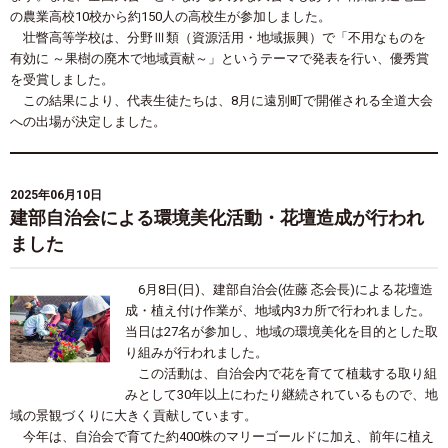
の農業高校10校から約150人の高校生が参加しました。
壮瞥高等学校は、分野Ⅲ類（資源活用・地域振興）で「不用なものを
有効に ～果樹の廃木で地域貢献～」というテーマで発表を行い、優秀賞
を受賞しました。
この結果により、代表生徒たちは、8月に遠別町で開催される全道大会
への出場が決定しました。
2025年06月10日
建部自治会による環境美化活動・花壇造成が行われ
ました
6月8日(日)、建部自治会(佐藤 忞会長)による花壇造
成・植え付け作業が、地域内3カ所で行われました。
当日は27名が参加し、地域の環境美化を目的とした取
り組みが行われました。
この活動は、自治会内で花を育てて植栽する取り組
みとして30年以上にわたり継続されているもので、地
域の景観づくりに大きく貢献しています。
今年は、自治会で育てた約400株のマリーゴールドに加え、前年に植え