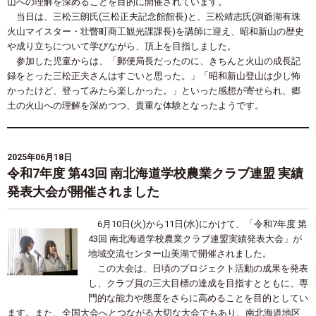
山への理解を深めることを目的に開催されています。
当日は、三松三朗氏(三松正夫記念館館長)と、三松靖志氏(洞爺湖有珠
火山マイスター・壮瞥町商工観光課課長)を講師に迎え、昭和新山の歴史
や成り立ちについて学びながら、頂上を目指しました。
参加した児童からは、「郵便局長だったのに、きちんと火山の成長記
録をとった三松正夫さんはすごいと思った。」「昭和新山登山は少し怖
かったけど、登ってみたら楽しかった。」といった感想が寄せられ、郷
土の火山への理解を深めつつ、貴重な体験となったようです。
2025年06月18日
令和7年度 第43回 南北海道学校農業クラブ連盟 実績
発表大会が開催されました
6月10日(火)から11日(水)にかけて、「令和7年度 第
43回 南北海道学校農業クラブ連盟実績発表大会」が
地域交流センター山美湖で開催されました。
この大会は、日頃のプロジェクト活動の成果を発表
し、クラブ員の三大目標の達成を目指すとともに、専
門的な能力や態度をさらに高めることを目的としてい
ます。また、全国大会へとつながる大切な大会でもあり、南北海道地区