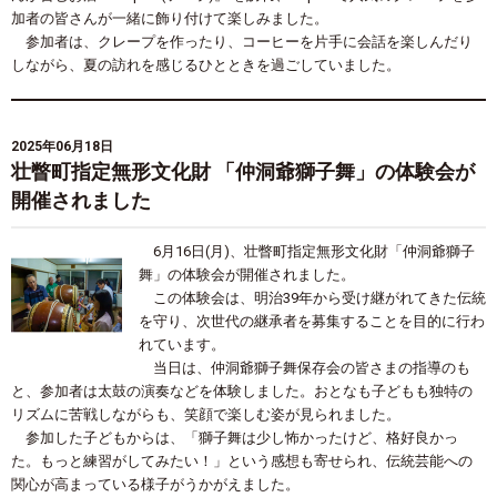
加者の皆さんが一緒に飾り付けて楽しみました。
参加者は、クレープを作ったり、コーヒーを片手に会話を楽しんだり
しながら、夏の訪れを感じるひとときを過ごしていました。
2025年06月18日
壮瞥町指定無形文化財 「仲洞爺獅子舞」の体験会が
開催されました
6月16日(月)、壮瞥町指定無形文化財「仲洞爺獅子
舞」の体験会が開催されました。
この体験会は、明治39年から受け継がれてきた伝統
を守り、次世代の継承者を募集することを目的に行わ
れています。
当日は、仲洞爺獅子舞保存会の皆さまの指導のも
と、参加者は太鼓の演奏などを体験しました。おとなも子どもも独特の
リズムに苦戦しながらも、笑顔で楽しむ姿が見られました。
参加した子どもからは、「獅子舞は少し怖かったけど、格好良かっ
た。もっと練習がしてみたい！」という感想も寄せられ、伝統芸能への
関心が高まっている様子がうかがえました。