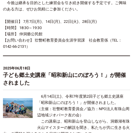
今後は継承を目的とした練習会を引き続き開催する予定です。ご興味
のある方は、ぜひお気軽にご参加ください。
【開催日】 7月7日(月)、14日(月)、22日(火)、28日(月)
【時間】 18:30～19:30
【場所】 仲洞爺公民館
【お問い合わせ】 壮瞥町教育委員会生涯学習課 社会教育係（TEL：
0142-66-2131）
2025年06月18日
子ども郷土史講座「昭和新山にのぼろう！」が開催
されました
6月14日(土)、令和7年度第2回子ども郷土史講座
「昭和新山にのぼろう！」が開催されました。
（主催：壮瞥町教育委員会／協力：NPO法人有珠山周
辺地域ジオパーク友の会）
この講座は、昭和新山を登山しながら、洞爺湖有珠
火山マイスターの解説を聞き、私たちが共に生きる火