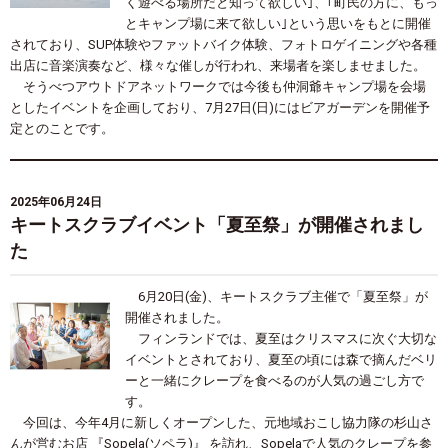
く遊べる場所だと知って欲しい｣、
｢町民の方に、もっ
とキャンプ場に来て欲しい｣
という思いをもとに開催
されており、
SUP体験やファットバイク体験、
フォトロゲイニングや各種
出店に音楽演奏など、
様々な催しが行われ、来場者を楽しませました。
そうべつアウトドアネットワークでは今後も仲洞爺キャンプ場を会場
としたイベントを企画しており、7月27日(日)にはビアガーデンを開催予
定とのことです。
2025年06月24日
キートスクラブイベント「夏至祭」が開催されまし
た
6月20日(金)、キートスクラブ主催で「夏至祭」が
開催されました。
フィンランドでは、夏至はクリスマスに次ぐ大切な
イベントとされており、夏至の頃には森で摘んだベリ
ーと一緒にクレープを食べるのが人気の過ごし方で
す。
今回は、今年4月に新しくオープンした、元地域おこし協力隊の杉山さ
んが営むお店 『Sopela(ソペラ)』 を訪れ、Sopelaで人気のクレープを参