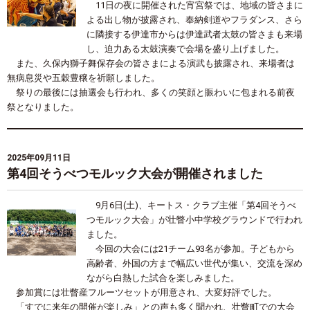
11日の夜に開催された宵宮祭では、地域の皆さまに
よる出し物が披露され、奉納剣道やフラダンス、さら
に隣接する伊達市からは伊達武者太鼓の皆さまも来場
し、迫力ある太鼓演奏で会場を盛り上げました。
また、久保内獅子舞保存会の皆さまによる演武も披露され、来場者は
無病息災や五穀豊穣を祈願しました。
祭りの最後には抽選会も行われ、多くの笑顔と賑わいに包まれる前夜
祭となりました。
2025年09月11日
第4回そうべつモルック大会が開催されました
9月6日(土)、キートス・クラブ主催「第4回そうべ
つモルック大会」が壮瞥小中学校グラウンドで行われ
ました。
今回の大会には21チーム93名が参加。子どもから
高齢者、外国の方まで幅広い世代が集い、交流を深め
ながら白熱した試合を楽しみました。
参加賞には壮瞥産フルーツセットが用意され、大変好評でした。
「すでに来年の開催が楽しみ」との声も多く聞かれ、壮瞥町での大会