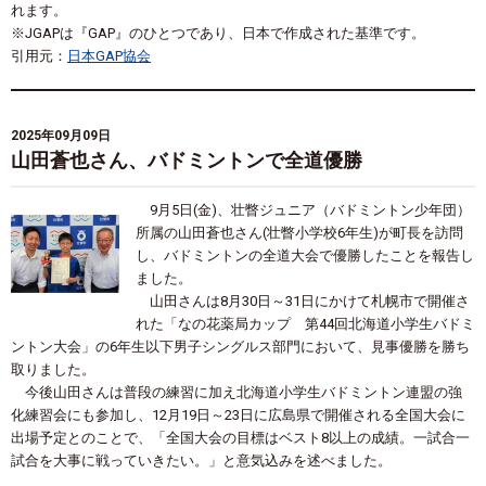
れます。
※JGAPは『GAP』のひとつであり、日本で作成された基準です。
引用元：
日本GAP協会
2025年09月09日
山田蒼也さん、バドミントンで全道優勝
9月
5
日
(
金
)
、壮瞥ジュニア（バドミントン少年団）
所属の山田蒼也さん
(
壮瞥小学校
6
年生
)
が町長を訪問
し、バドミントンの全道大会で優勝したことを報告し
ました。
山田さんは
8
月
30
日～
31
日にかけて札幌市で開催さ
れた「なの花薬局カップ 第
44
回北海道小学生バドミ
ントン大会」の
6
年生以下男子シングルス部門において、見事優勝を勝ち
取りました。
今後山田さんは普段の練習に加え北海道小学生バドミントン連盟の強
化練習会にも参加し、
12
月
19
日～
23
日に広島県で開催される全国大会に
出場予定とのことで、「全国大会の目標はベスト
8
以上の成績。一試合一
試合を大事に戦っていきたい。」と意気込みを述べました。