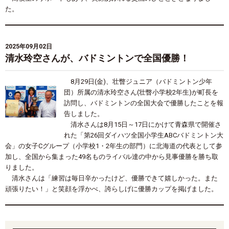
た。
2025年09月02日
清水玲空さんが、バドミントンで全国優勝！
8
月
29
日
(
金
)
、壮瞥ジュニア（バドミントン少年
団）所属の清水玲空さん
(
壮瞥小学校
2
年生
)
が町長を
訪問し、バドミントンの全国大会で優勝したことを報
告しました。
清水さんは
8
月
15
日～
17
日にかけて青森県で開催さ
れた「第
26
回ダイハツ全国小学生
ABC
バドミントン大
会」の女子
C
グループ（小学校
1
・
2
年生の部門）に北海道の代表として参
加し、全国から集まった
49
名ものライバル達の中から見事優勝を勝ち取
りました。
清水さんは「練習は毎日辛かったけど、優勝できて嬉しかった。また
頑張りたい！」と笑顔を浮かべ、誇らしげに優勝カップを掲げました。