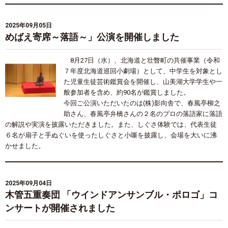
2025年09月05日
めばえ寄席～落語～」公演を開催しました
8
月
27
日（水）、北海道と壮瞥町の共催事業（令和
７年度北海道巡回小劇場）として、中学生を対象とし
た児童生徒芸術鑑賞会を開催し、山美湖大学学生や一
般参加者を含め、約
90
名が鑑賞しました。
今回ご公演いただいたのは
(
株
)
影向舎で、春風亭柳之
助さん、春風亭弁橋さんの２名のプロの落語家に落語
の解説や実演を披露いただきました。また、しぐさ体験では、代表生徒
６名が扇子と手ぬぐいを使ったしぐさと小噺を披露し、会場を大いに沸
かせました。
2025年09月04日
木管五重奏団 「ウインドアンサンブル・ポロゴ」コ
ンサートが開催されました