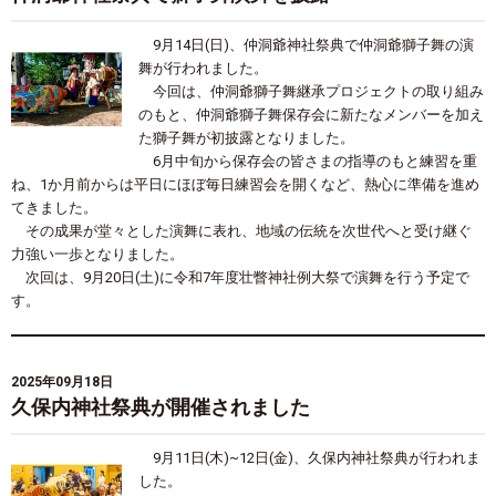
9月14日(日)、仲洞爺神社祭典で仲洞爺獅子舞の演
舞が行われました。
今回は、仲洞爺獅子舞継承プロジェクトの取り組み
のもと、仲洞爺獅子舞保存会に新たなメンバーを加え
た獅子舞が初披露となりました。
6月中旬から保存会の皆さまの指導のもと練習を重
ね、1か月前からは平日にほぼ毎日練習会を開くなど、熱心に準備を進め
てきました。
その成果が堂々とした演舞に表れ、地域の伝統を次世代へと受け継ぐ
力強い一歩となりました。
次回は、9月20日(土)に令和7年度壮瞥神社例大祭で演舞を行う予定で
す。
2025年09月18日
久保内神社祭典が開催されました
9月11日(木)~12日(金)、久保内神社祭典が行われま
した。