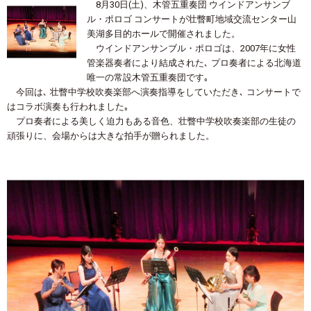
8月30日(土)、木管五重奏団 ウインドアンサンブ
ル・ポロゴ コンサートが壮瞥町地域交流センター山
美湖多目的ホールで開催されました。
ウインドアンサンブル・ポロゴは、2007年に女性
管楽器奏者により結成された､ プロ奏者による北海道
唯一の常設木管五重奏団です｡
今回は､ 壮瞥中学校吹奏楽部へ演奏指導をしていただき､ コンサートで
はコラボ演奏も行われました｡
プロ奏者による美しく迫力もある音色、壮瞥中学校吹奏楽部の生徒の
頑張りに、会場からは大きな拍手が贈られました。