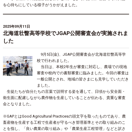
を心待ちにしている様子がうかがえました。
2025年09月11日
北海道壮瞥高等学校でJGAP公開審査会が実施されま
した
9月5日(金)、JGAP公開審査会が北海道壮瞥高等学
校で行われました。
当日は、本校2年生が審査に対応し、農場での現地
審査や校内での書類審査に臨みました。今回の審査は
一般公開とされ、地域の皆さまにも見学していただき
ました。
生徒たちが自分たちの言葉で説明する姿を通して、日頃から安全面・
衛生面に配慮しながら農作物を生産していることが伝わる、貴重な審査
会となりました。
※GAPとはGood Agricultural Practicesの頭文字を取ったものであり、農
畜産物を生産する工程で生産者が守るべき管理基準とその取り組みのこ
とを指し、「良い農業の取り組み」や「農業生産工程管理」などと訳さ