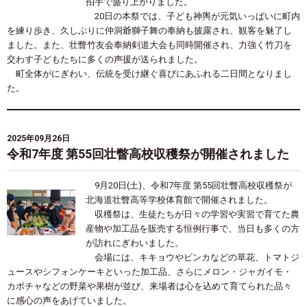
拍手で盛り上がりました。
20日の本祭では、子ども神輿が元気いっぱいに町内
を練り歩き、久しぶりに仲洞爺獅子舞の奉納も披露され、観客を魅了し
ました。また、壮瞥竹友会奉納剣道大会も同時開催され、力強く竹刀を
交わす子どもたちに多くの声援が送られました。
町全体がにぎわい、伝統を受け継ぐ喜びにあふれる二日間となりまし
た。
2025年09月26日
令和7年度 第55回壮瞥高校収穫祭が開催されました
9月20日(土)、令和7年度 第55回壮瞥高校収穫祭が
北海道壮瞥高等学校体育館で開催されました。
収穫祭は、生徒たちが日々の学習や実習で育てた農
産物や加工品を販売する恒例行事で、当日も多くの方
が訪れにぎわいました。
会場には、キキョウやビンカなどの草花、トマトジ
ュースやシフォンケーキといった加工品、さらにメロン・ジャガイモ・
カボチャなどの野菜や果樹が並び、来場者は心を込めて育てられた品々
に感心の声をあげていました。