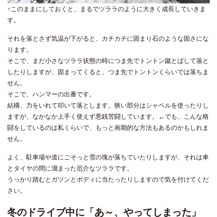
↑このままにしておくと、まるでツララのように大きく成長していきま
す。
それを落とさず気温が下がると、カチカチに固まり石のような固さにな
ります。
そこで、まだ小さなツララ状態の時につま先でトントン蹴とばして落と
したりしますが、固まってくると、つま先でトントンくらいでは落ちま
せん。
そこで、ハンマーの出番です。
結構、力をいれて叩いて落とします。狭い部分はシャベルを使ったりし
ますが、なかなか上手く使えず悪銭苦闘しています。←でも、こんな格
闘をしているのは私くらいで、もっと画期的な方法もあるのかもしれま
せん。
よく、駐車場や道にごそっと雪の塊が落ちていたりしますが、それは車
とタイヤの間に溜まった厄介なツララです。
うっかり踏むとガツンとボディに当たったりしますので気を付けてくだ
さい。
冬のドライブ中に「あ～、やってしまった」