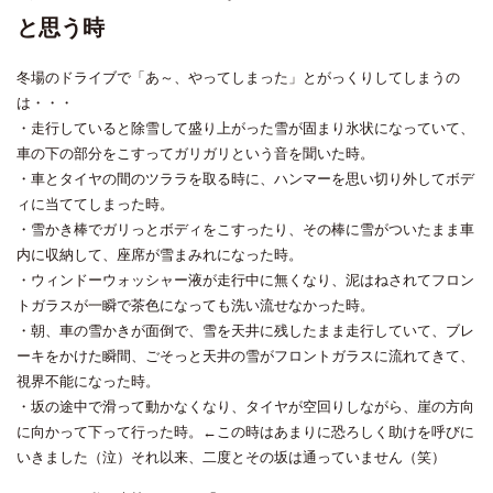
と思う時
冬場のドライブで「あ～、やってしまった」とがっくりしてしまうの
は・・・
・走行していると除雪して盛り上がった雪が固まり氷状になっていて、
車の下の部分をこすってガリガリという音を聞いた時。
・車とタイヤの間のツララを取る時に、ハンマーを思い切り外してボデ
ィに当ててしまった時。
・雪かき棒でガリっとボディをこすったり、その棒に雪がついたまま車
内に収納して、座席が雪まみれになった時。
・ウィンドーウォッシャー液が走行中に無くなり、泥はねされてフロン
トガラスが一瞬で茶色になっても洗い流せなかった時。
・朝、車の雪かきが面倒で、雪を天井に残したまま走行していて、ブレ
ーキをかけた瞬間、ごそっと天井の雪がフロントガラスに流れてきて、
視界不能になった時。
・坂の途中で滑って動かなくなり、タイヤが空回りしながら、崖の方向
に向かって下って行った時。←この時はあまりに恐ろしく助けを呼びに
いきました（泣）それ以来、二度とその坂は通っていません（笑）