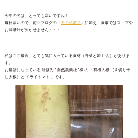
今年の冬は、とっても寒いですね！
毎日寒いので、前回ブログの「
冬の必需品
」に加え、食事ではス－プや
お味噌汁が欠かせません・・・
私はここ最近、とても気に入っている食材（野菜と加工品 ）がありま
す。
お世話になっている 研修先 " 自然農業社 "様 の 「有機大根 （＆切り干
し大根）と ドライトマト 」です。