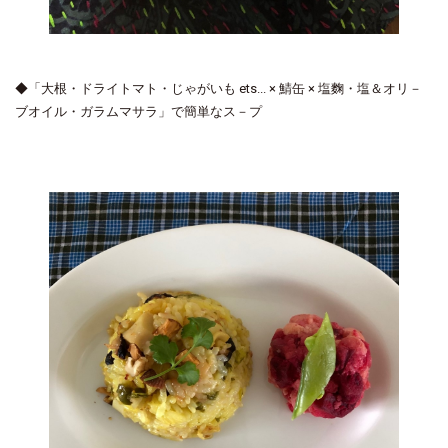
◆「大根・ドライトマト・じゃがいも ets... × 鯖缶 × 塩麴・塩＆オリ－
ブオイル・ガラムマサラ」で簡単なス－プ