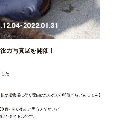
主役の写真展を開催！
ました。
 Bear park～私が熊牧場に行く理由はだいたい100個くらいあって～】
00個くらいあると思うんですけど
付けたタイトルです。