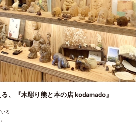
、『木彫り熊と本の店 kodamado』
ている
す。