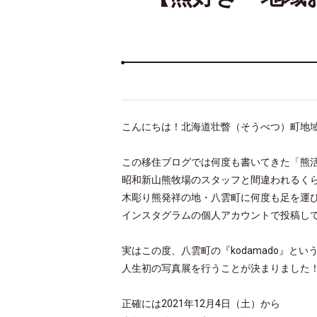
こんにちは！北海道壮瞥（そうべつ）町地域
この移住ブログでは何度も書いてきた「熊
昭和新山熊牧場のスタッフと間違われるく
木彫り熊発祥の地・八雲町に何度も足を運
インスタグラムの個人アカウントで投稿し
実はこの度、八雲町の『kodamado』とい
人生初の写真展を行うことが決まりました
正確には2021年12月4日（土）から