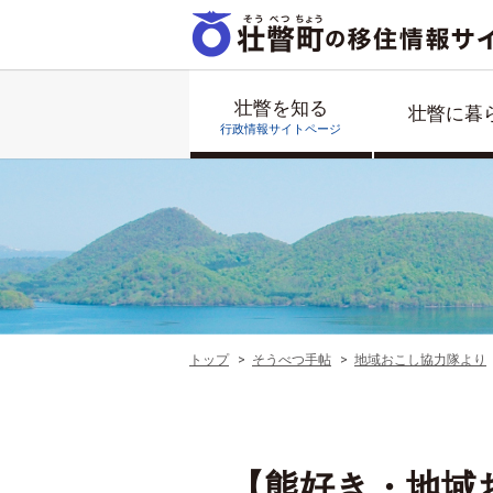
壮瞥を知る
壮瞥に暮
行政情報サイトページ
トップ
そうべつ手帖
地域おこし協力隊より
【熊好き・地域