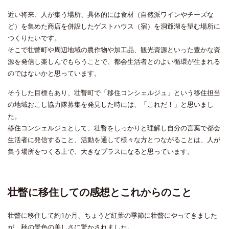
近い将来、人が集う場所、具体的には食材（自然派ワインやチーズな
ど）を集めた商店を併設したゲストハウス（宿）を洞爺湖を望む場所に
つくりたいです。
そこで壮瞥町や周辺地域の農作物や加工品、観光資源といった豊かな資
源を発信し楽しんでもらうことで、都会生活者とのよい循環が生まれる
のではないかと思っています。
そうした目標もあり、壮瞥町で「移住コンシェルジュ」という移住担当
の地域おこし協力隊募集を発見した時には、「これだ！」と思いまし
た。
移住コンシェルジュとして、壮瞥をしっかりと理解し自分の言葉で都会
生活者に発信すること、活動を通して様々な方とつながることは、人が
集う場所をつくる上で、大きなプラスになると思っています。
壮瞥に移住しての感想とこれからのこと
壮瞥に移住して約1か月、ちょうど紅葉の季節に壮瞥にやってきました
が、秋の景色の美しさに驚かされました。