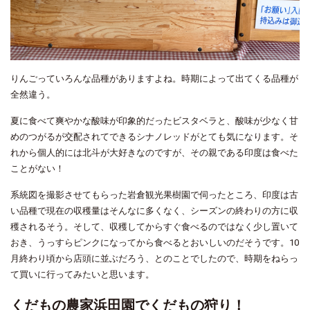
りんごっていろんな品種がありますよね。時期によって出てくる品種が
全然違う。
夏に食べて爽やかな酸味が印象的だったビスタベラと、酸味が少なく甘
めのつがるが交配されてできるシナノレッドがとても気になります。そ
れから個人的には北斗が大好きなのですが、その親である印度は食べた
ことがない！
系統図を撮影させてもらった岩倉観光果樹園で伺ったところ、印度は古
い品種で現在の収穫量はそんなに多くなく、シーズンの終わりの方に収
穫されるそう。そして、収穫してからすぐ食べるのではなく少し置いて
おき、うっすらピンクになってから食べるとおいしいのだそうです。10
月終わり頃から店頭に並ぶだろう、とのことでしたので、時期をねらっ
て買いに行ってみたいと思います。
くだもの農家浜田園でくだもの狩り！