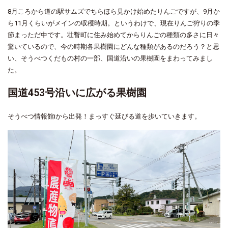
8月ころから道の駅サムズでちらほら見かけ始めたりんごですが、9月か
ら11月くらいがメインの収穫時期。というわけで、現在りんご狩りの季
節まっただ中です。壮瞥町に住み始めてからりんごの種類の多さに日々
驚いているので、今の時期各果樹園にどんな種類があるのだろう？と思
い、そうべつくだもの村の一部、国道沿いの果樹園をまわってみまし
た。
国道453号沿いに広がる果樹園
そうべつ情報館iから出発！まっすぐ延びる道を歩いていきます。