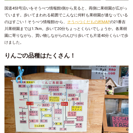
国道453号沿いをそうべつ情報館i側から見ると、両側に果樹園が広がっ
ています。歩いてまわれる範囲でこんなに何軒も果樹園が連なっている
のはすごい！そうべつ情報館iから、
そうべつくだもの村MAP
の21番吉
川果樹園までは1.7km。歩いて20分ちょっとくらいでしょうか。各果樹
園に寄りながら、買い物しながらのんびり歩いても片道40分くらいで歩
けました。
りんごの品種はたくさん！