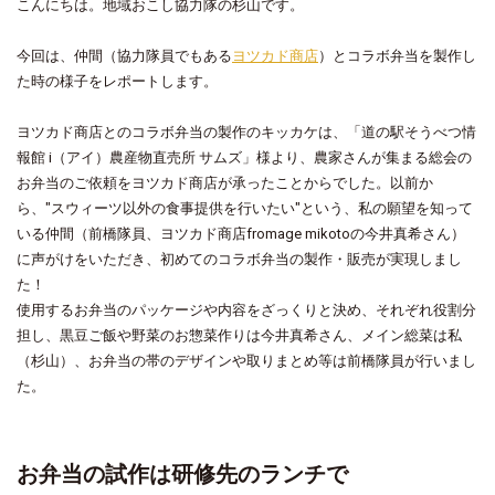
こんにちは。地域おこし協力隊の杉山です。
今回は、仲間（協力隊員でもある
ヨツカド商店
）とコラボ弁当を製作し
た時の様子をレポートします。
ヨツカド商店とのコラボ弁当の製作のキッカケは、「道の駅そうべつ情
報館 i（アイ）農産物直売所 サムズ」様より、農家さんが集まる総会の
お弁当のご依頼をヨツカド商店が承ったことからでした。以前か
ら、"スウィーツ以外の食事提供を行いたい"という、私の願望を知って
いる仲間（前橋隊員、ヨツカド商店fromage mikotoの今井真希さん）
に声がけをいただき、初めてのコラボ弁当の製作・販売が実現しまし
た！
使用するお弁当のパッケージや内容をざっくりと決め、それぞれ役割分
担し、黒豆ご飯や野菜のお惣菜作りは今井真希さん、メイン総菜は私
（杉山）、お弁当の帯のデザインや取りまとめ等は前橋隊員が行いまし
た。
お弁当の試作は研修先のランチで