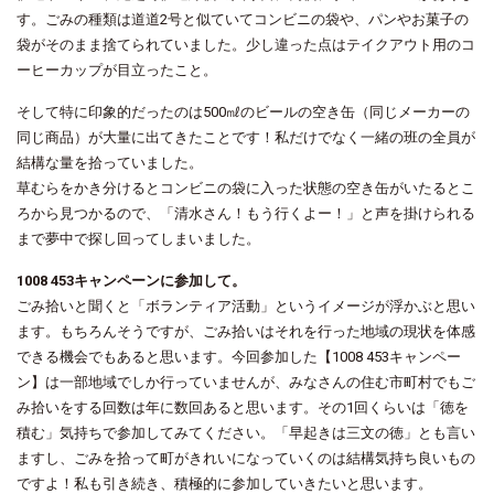
す。ごみの種類は道道2号と似ていてコンビニの袋や、パンやお菓子の
袋がそのまま捨てられていました。少し違った点はテイクアウト用のコ
ーヒーカップが目立ったこと。
そして特に印象的だったのは500㎖のビールの空き缶（同じメーカーの
同じ商品）が大量に出てきたことです！私だけでなく一緒の班の全員が
結構な量を拾っていました。
草むらをかき分けるとコンビニの袋に入った状態の空き缶がいたるとこ
ろから見つかるので、「清水さん！もう行くよー！」と声を掛けられる
まで夢中で探し回ってしまいました。
1008 453キャンペーンに参加して。
ごみ拾いと聞くと「ボランティア活動」というイメージが浮かぶと思い
ます。もちろんそうですが、ごみ拾いはそれを行った地域の現状を体感
できる機会でもあると思います。今回参加した【1008 453キャンペー
ン】は一部地域でしか行っていませんが、みなさんの住む市町村でもご
み拾いをする回数は年に数回あると思います。その1回くらいは「徳を
積む」気持ちで参加してみてください。「早起きは三文の徳」とも言い
ますし、ごみを拾って町がきれいになっていくのは結構気持ち良いもの
ですよ！私も引き続き、積極的に参加していきたいと思います。