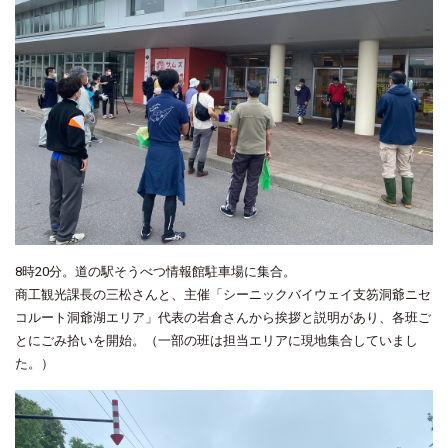
8時20分。道の駅そうべつ情報館駐車場に集合。
商工観光課長の三松さんと、主催「シーニックバイウェイ支笏洞爺ニセ
コルート洞爺湖エリア」代表の岩倉さんから挨拶と説明があり、各班ご
とにごみ拾いを開始。（一部の班は担当エリアに現地集合していまし
た。）