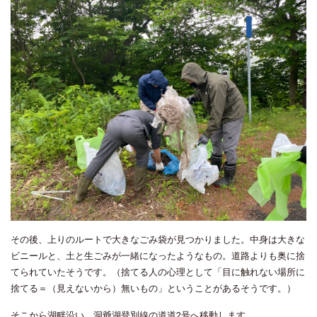
その後、上りのルートで大きなごみ袋が見つかりました。中身は大きな
ビニールと、土と生ごみが一緒になったようなもの。道路よりも奥に捨
てられていたそうです。（捨てる人の心理として「目に触れない場所に
捨てる＝（見えないから）無いもの」ということがあるそうです。）
そこから湖畔沿い、洞爺湖登別線の道道2号へ移動します。