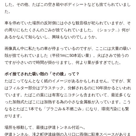
した。その他、たばこの空き箱やボディシートなども捨てられていまし
た。
車を停めていた場所の反対側には小さな観音様が祀られていますが、そ
の周りにもたくさんのごみが捨てられていました。（ショック...）何が
あるかなんて知らないし、興味もないのでしょうか。
画像真ん中に私たちの車が停まっているのですが、ここには大量の吸い
殻が捨てられていました（半径1mに50本近い量）。火ばさみで拾うの
ですが小さいので時間が掛かりますし、何より量が多すぎでした。
ポイ捨てされた吸い殻の「その後」って？
たばこってなんとなく紙のイメージがあるかもしれません。ですが、実
はフィルター部分はプラスチック。分解されるのに10年掛かるといわれ
ています。たばこの葉には有害なニコチンも含まれていて、最近多くな
った加熱式たばこには加熱する為の小さな金属板が入っています。こう
なるとたばこ1本でも「プラごみ＆不燃ごみ」になり、環境汚染にも繋
がります。
場所を移動して、最後は伊達トンネル付近へ。
伊達トンネル、滝之町伊達線側の入り口に両側に駐車スペースがありま