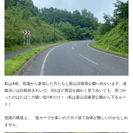
私はA班。役場から参加した方たちと新山沼展望公園へ向かいます。道
路沿いは比較的きれいで、5分ほど周辺を細かく見て歩いても、見つか
ったのはたばこの吸い殻1本だけ！（私は新山沼展望公園から下るルー
ト）
道路の構造上、 急カーブが多いのでポイ捨て自体が難しいのかもしれ
ません。