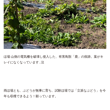
ほ場 山側の電気柵を破壊し侵入した、有害鳥獣「鹿」の痕跡。葉がキ
レイになくなっています...泣
両ほ場とも、ぶどうが無事に育ち、試験ほ場では「立派なぶどう」を今
年も収穫できるよう！願っています。