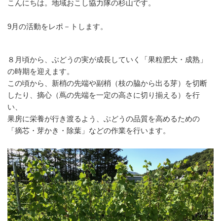
こんにちは。地域おこし協力隊の杉山です。
9月の活動をレポ－トします。
８月頃から、ぶどうの実が成長していく「果粒肥大・成熟」
の時期を迎えます。
この頃から、新梢の先端や副梢（枝の脇から出る芽）を切断
したり、摘心（蔦の先端を一定の高さに切り揃える）を行
い、
果房に栄養が行き渡るよう、ぶどうの品質を高めるための
「摘芯・芽かき・除葉」などの作業を行います。