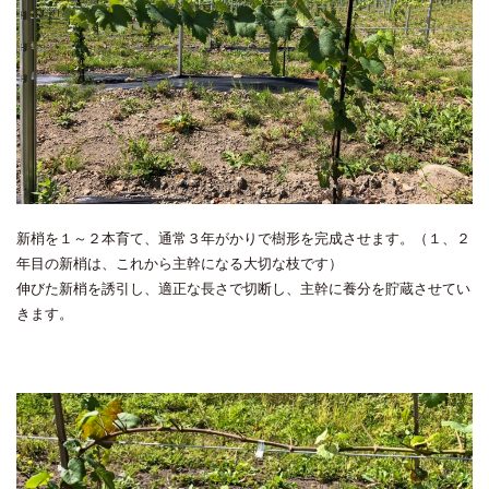
新梢を１～２本育て、通常３年がかりで樹形を完成させます。（１、２
年目の新梢は、これから主幹になる大切な枝です）
伸びた新梢を誘引し、適正な長さで切断し、主幹に養分を貯蔵させてい
きます。